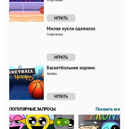
ИГРАТЬ
Милая кукла одевалка
Спортивные
ИГРАТЬ
Баскетбольная корзина
Аркады
ИГРАТЬ
ПОПУЛЯРНЫЕ ЗАПРОСЫ
Показать все
4.3