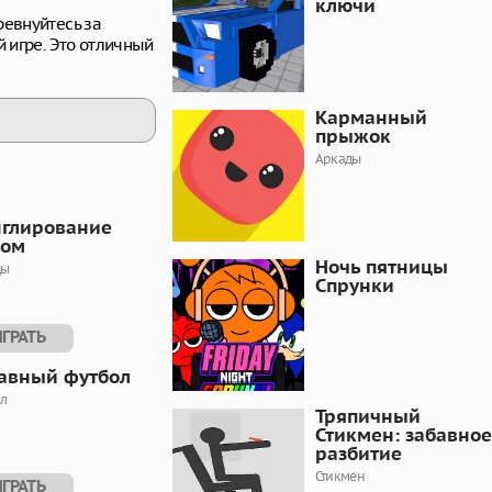
ключи
ревнуйтесь за
 игре. Это отличный
Карманный
прыжок
Аркады
глирование
чом
Ночь пятницы
ды
Спрунки
ИГРАТЬ
авный футбол
л
Тряпичный
Стикмен: забавное
разбитие
Стикмен
ИГРАТЬ