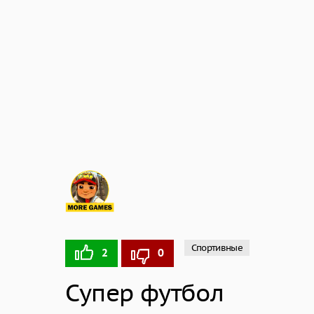
Спортивные
2
0
Супер футбол