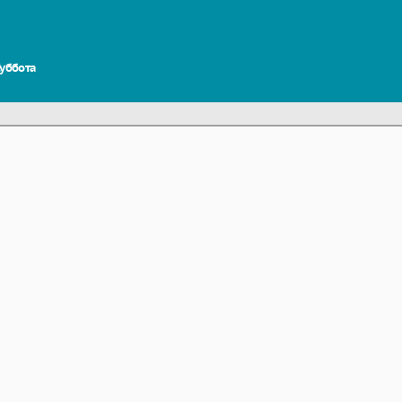
Суббота