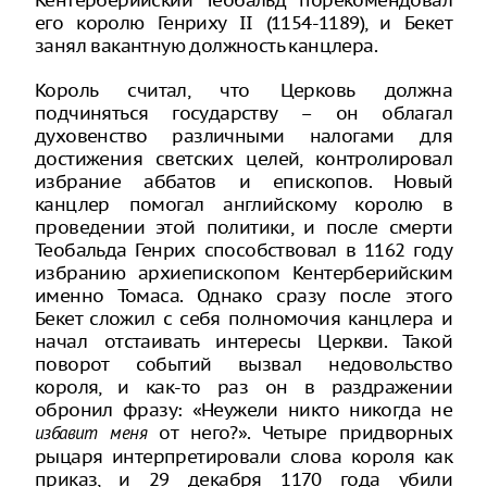
его королю Генриху II (1154-1189), и Бекет
занял вакантную должность канцлера.
Король считал, что Церковь должна
подчиняться государству – он облагал
духовенство различными налогами для
достижения светских целей, контролировал
избрание аббатов и епископов. Новый
канцлер помогал английскому королю в
проведении этой политики, и после смерти
Теобальда Генрих способствовал в 1162 году
избранию архиепископом Кентерберийским
именно Томаса. Однако сразу после этого
Бекет сложил с себя полномочия канцлера и
начал отстаивать интересы Церкви. Такой
поворот событий вызвал недовольство
короля, и как-то раз он в раздражении
обронил фразу: «Неужели никто никогда не
от него?». Четыре придворных
избавит меня
рыцаря интерпретировали слова короля как
приказ, и 29 декабря 1170 года убили