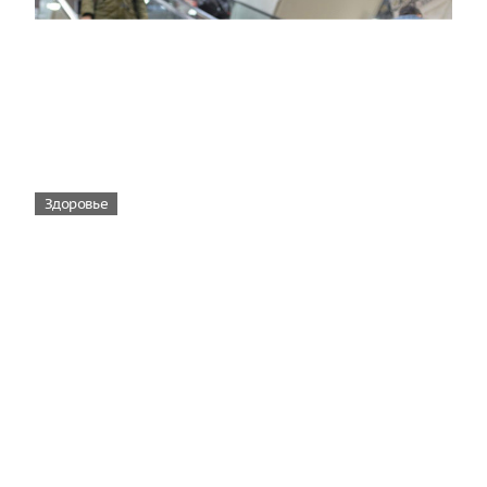
Здоровье
Вирусам вопреки: практическое
руководство по противовирусной
защите
08:00
Поздняя осень — время, когда «мелочи» решают
исход сезона.