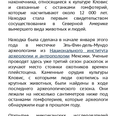
наконечника, относящиеся к культуре Кловис
и связанные с останками гомфотерий,
которые насчитывают около 12 000 лет.
Находка стала первым свидетельством
сосуществования в Северной Америке
вымершего вида животных и людей.
Находка была сделана в начале января этого
года в местечке Эль-Фин-дель-Мундо
археологами из
Национального института
археологии и антропологии
Мексики. Ученые
проводят здесь уже третий сезон раскопок и
изучают место стоянки охотников времен
плейстоцена. Каменные орудия культуры
Кловис, с которыми люди охотились на
крупных животных, были найдены в ходе
последнего археологического сезона. Они
лежали на несколько сантиметров ниже под
останками гомфотериев, которые археологи
обнаружили еще в прошлом году.
Открытие мексиканских исследователей