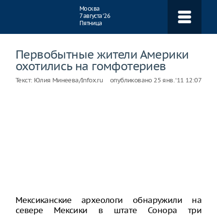
Навигация
Москва
7 августа ‘26
Пятница
Первобытные жители Америки
охотились на гомфотериев
Текст:
Юлия Минеева/Infox.ru
опубликовано
25 янв. ‘11 12:07
Мексиканские археологи обнаружили на
севере Мексики в штате Сонора три