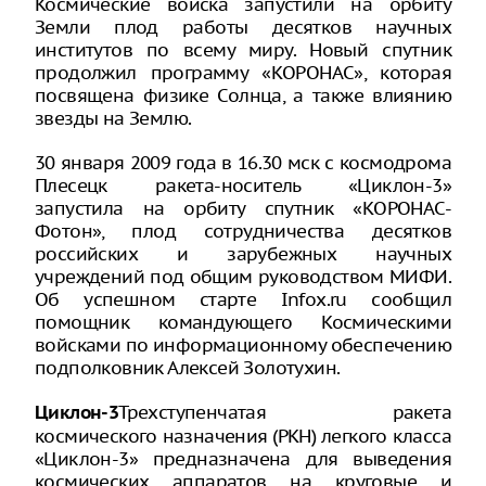
Космические войска запустили на орбиту
Земли плод работы десятков научных
институтов по всему миру. Новый спутник
продолжил программу «КОРОНАС», которая
посвящена физике Солнца, а также влиянию
звезды на Землю.
30 января 2009 года в 16.30 мск с космодрома
Плесецк ракета-носитель «Циклон-3»
запустила на орбиту спутник «КОРОНАС-
Фотон», плод сотрудничества десятков
российских и зарубежных научных
учреждений под общим руководством МИФИ.
Об успешном старте Infox.ru сообщил
помощник командующего Космическими
войсками по информационному обеспечению
подполковник Алексей Золотухин.
Трехступенчатая ракета
Циклон-3
космического назначения (РКН) легкого класса
«Циклон-3» предназначена для выведения
космических аппаратов на круговые и