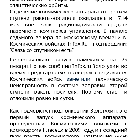
эллиптические орбиты.
Отделение космического аппарата от третьей
ступени ракеты-носителя ожидалось в 17.14
мск вне зоны радиовидимости средств
наземного комплекса управления. В начале
седьмого вечера по московскому времени в
Космических войсках Infox.Ru подтвердили:
"Связь со спутником есть."
Первоначально запуск намечался на 29
января. Но, как сообщил Infox.ru Золотухин, во
время предстартовых проверок специалисты
Космических войск
заметили
техническую
неисправность в системе заправки второй
ступени ракеты-носителя. Поэтому старт и
отложили ровно на сутки.
Как подчеркнул подполковник Золотухин, это
первый запуск космического аппарата,
проведенный Космическими войсками с
космодрома Плесецк в 2009 году, и последний
пуск ракеты космического назначения (РКН)