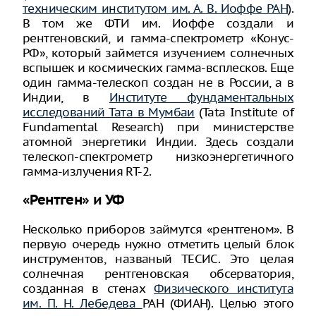
техническим институтом им. А. В. Иоффе РАН
).
В том же ФТИ им. Иоффе создали и
рентгеновский, и гамма-спектрометр «Конус-
РФ», который займется изучением солнечных
вспышек и космических гамма-всплесков. Еще
один гамма-телескоп создан не в России, а в
Индии, в
Институте фундаментальных
исследований Тата в Мумбаи
(Tata Institute of
Fundamental Research) при министерстве
атомной энергетики Индии. Здесь создали
телескоп-спектрометр низкоэнергетичного
гамма-излучения RT-2.
«Рентген» и УФ
Несколько приборов займутся «рентгеном». В
первую очередь нужно отметить целый блок
инструментов, названый ТЕСИС. Это целая
солнечная рентгеновская обсерватория,
созданная в стенах
Физического института
им. П. Н. Лебедева
РАН (ФИАН). Целью этого