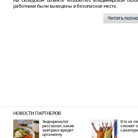
На складском объекте Wildberries Владимирской обла
работники были выведены в безопасное место.
Читать полн
НОВОСТИ ПАРТНЕРОВ
Эндокринолог
Кто из п
рассказал, какие
сможет о
завтраки вредят
санатори
организму