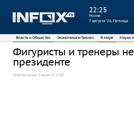
22
:
25
Москва
7 августа ‘26, Пятница
Власть и Общество
Экономика и бизнес
В мире
Наука и
Фигуристы и тренеры н
президенте
Опубликовано
3 июня ‘10 15:00