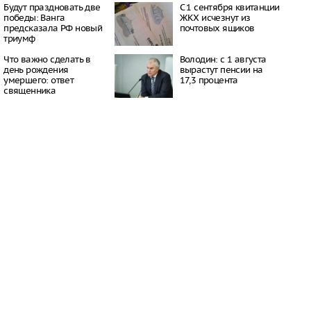
 по мнению
Будут праздновать две
С 1 сентября квитанции
 политика
победы: Ванга
ЖКХ исчезнут из
15:44
предсказала РФ новый
почтовых ящиков
триумф
алинске пойман
напавший на девочку в
Что важно сделать в
Володин: с 1 августа
день рождения
вырастут пенсии на
15:42
умершего: ответ
17,3 процента
инпромторга, объем
священника
го импорта остается
,7 миллиарда долларов
15:41
 месте парка
 «Кырлай» возведут
15:37