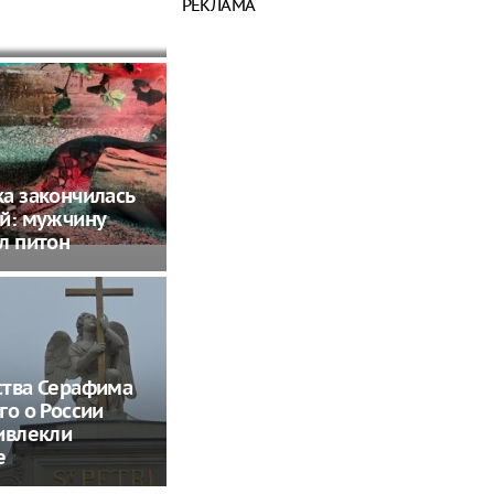
России дал
РЕКЛАМА
 обещание
а закончилась
й: мужчину
л питон
ства Серафима
го о России
ивлекли
е