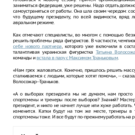
заниматься федерация, уже решены. Надо отдать должно
самоустраняться от работы. Она шла своим чередом: сос
что будущему президенту, по всей видимости, вряд л
авральном режиме.
Как отмечают специалисты, во многом с помощью безж
решить проблемы ряда фигуристов. В частности, чемпио
себе нового партнера
, которого уже включили в сост
талантливая украинская фигуристка
Татьяна Волосож
команды и
встала в пару с Максимом Траньковым
.
«Нам грех жаловаться. Конечно, пришлось решить массу
сталкиваемся с людьми, которые хотят помочь», -- сказа
Волосожар--Траньков.
«А о выборах президента мы не думаем, нам просто н
спортсмены и тренеры после выборов? Знаний? Мастер
президент, и никто не начнет лучше или хуже работать. Чт
изменится. Катки будут на том же месте, тренеры в 
спортсмены тоже. И все будут по-прежнему работать на р