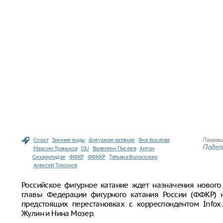
Спорт
Зимние виды
фигурное катание
Яна Хохлова
Понрави
Подели
Максим Траньков
ISU
Валентин Писеев
Антон
Сихарулидзе
ФФКР
ФФККР
Татьяна Волосожар
Алексей Тихонов
Российское фигурное катание ждет назначения нового
главы Федерации фигурного катания России (ФФКР) н
предстоящих перестановках с корреспондентом Infox
Жулин и Нина Мозер.