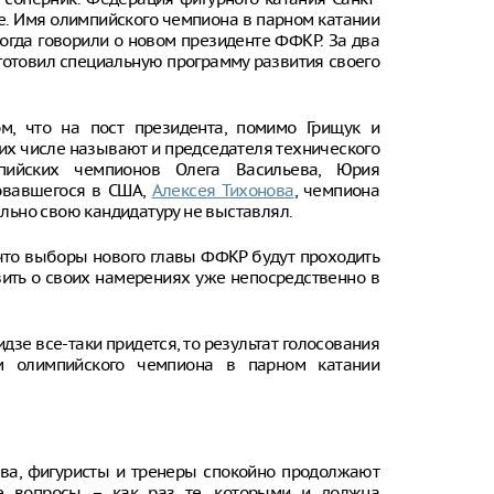
е. Имя олимпийского чемпиона в парном катании
когда говорили о новом президенте ФФКР. За два
готовил специальную программу развития своего
м, что на пост президента, помимо Грищук и
 их числе называют и председателя технического
мпийских чемпионов Олега Васильева, Юрия
новавшегося в США,
Алексея Тихонова
, чемпиона
иально свою кандидатуру не выставлял.
 что выборы нового главы ФФКР будут проходить
вить о своих намерениях уже непосредственно в
зе все-таки придется, то результат голосования
м олимпийского чемпиона в парном катании
еева, фигуристы и тренеры спокойно продолжают
ые вопросы – как раз те, которыми и должна