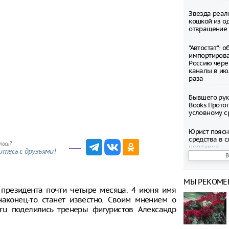
Звезда реал
кошкой из о
отвращение 
"Автостат": 
импортиров
Россию чере
каналы в ию
раза
Бывшего рук
Books Прото
условному с
Юрист поясн
средства в с
лось?
продавца
тесь с друзьями!
Вечеринка в
нового филь
МЫ РЕКОМЕ
пройдет в Р
 президента почти четыре месяца. 4 июня имя
аконец-то станет известно. Своим мнением о
Предложили 
день из-за 
.ru поделились тренеры фигуристов Александр
Метро Москв