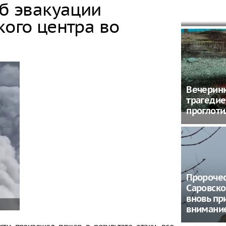
союзник 
об эвакуации
грозное
кого центра во
Вечеринк
трагедие
проглоти
Пророче
Саровско
вновь пр
внимани