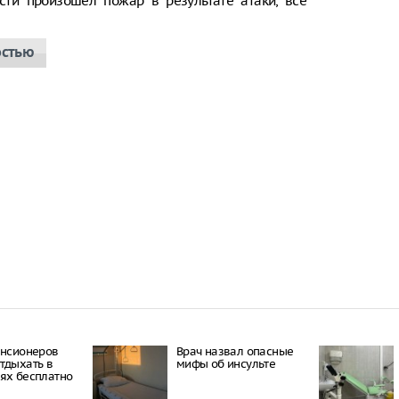
сти произошел пожар в результате атаки, все
остью
енсионеров
Врач назвал опасные
тдыхать в
мифы об инсульте
ях бесплатно