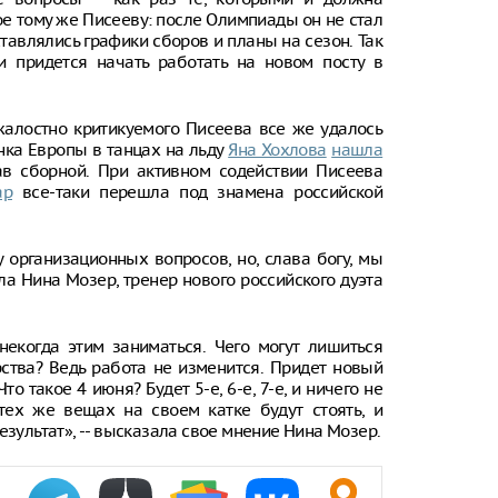
е тому же Писееву: после Олимпиады он не стал
тавлялись графики сборов и планы на сезон. Так
и придется начать работать на новом посту в
алостно критикуемого Писеева все же удалось
нка Европы в танцах на льду
Яна Хохлова
нашла
ав сборной. При активном содействии Писеева
ар
все-таки перешла под знамена российской
 организационных вопросов, но, слава богу, мы
ла Нина Мозер, тренер нового российского дуэта
екогда этим заниматься. Чего могут лишиться
ства? Ведь работа не изменится. Придет новый
о такое 4 июня? Будет 5-е, 6-е, 7-е, и ничего не
тех же вещах на своем катке будут стоять, и
езультат», -- высказала свое мнение Нина Мозер.