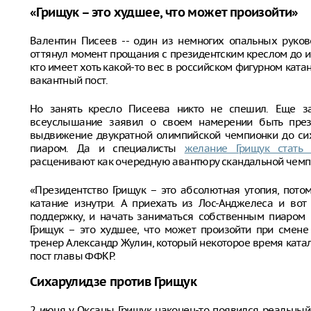
«Грищук – это худшее, что может произойти»
Валентин Писеев -- один из немногих опальных руков
оттянул момент прощания с президентским креслом до и
кто имеет хоть какой-то вес в российском фигурном ката
вакантный пост.
Но занять кресло Писеева никто не спешил. Еще з
всеуслышание заявил о своем намерении быть през
выдвижение двукратной олимпийской чемпионки до си
пиаром. Да и специалисты
желание Грищук стать 
расценивают как очередную авантюру скандальной чемп
«Президентство Грищук – это абсолютная утопия, потом
катание изнутри. А приехать из Лос-Анджелеса и вот
поддержку, и начать заниматься собственным пиаром 
Грищук – это худшее, что может произойти при смене
тренер Александр Жулин, который некоторое время ката
пост главы ФФКР.
Сихарулидзе против Грищук
2 июня у Оксаны Грищук наконец-то появился реальный