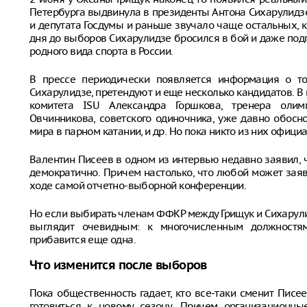
Петербурга выдвинула в президенты Антона Сихарулидз
и депутата Госдумы и раньше звучало чаще остальных, 
дня до выборов Сихарулидзе бросился в бой и даже под
родного вида спорта в России.
В прессе периодически появляется информация о то
Сихарулидзе, претендуют и еще несколько кандидатов. В
комитета ISU Александра Горшкова, тренера оли
Овчинникова, советского одиночника, уже давно обос
мира в парном катании, и др. Но пока никто из них офиц
Валентин Писеев в одном из интервью недавно заявил,
демократично. Причем настолько, что любой может зая
ходе самой отчетно-выборной конференции.
Но если выбирать членам ФФКР между Грищук и Сихарулид
выглядит очевидным: к многочисленным должностя
прибавится еще одна.
Что изменится после выборов
Пока общественность гадает, кто все-таки сменит Пис
готовиться к новому сезону. Причем организационн