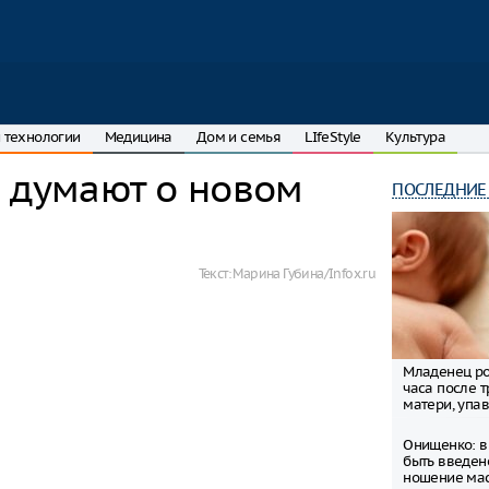
 технологии
Медицина
Дом и семья
LIfeStyle
Культура
е думают о новом
ПОСЛЕДНИЕ
Текст:
Марина Губина/Infox.ru
Младенец ро
часа после 
матери, упав
Онищенко: в
быть введен
ношение ма