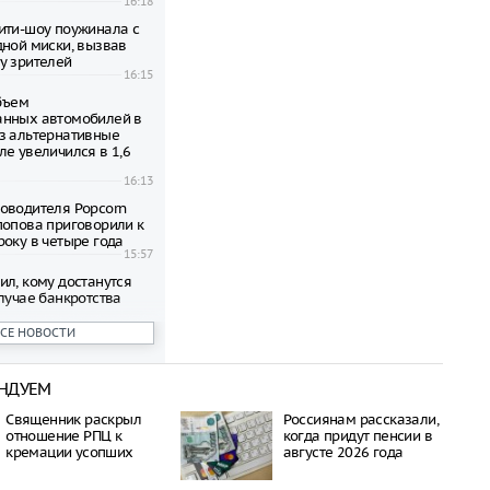
16:18
ити-шоу поужинала с
дной миски, вызвав
у зрителей
16:15
объем
анных автомобилей в
з альтернативные
ле увеличился в 1,6
16:13
оводителя Popcorn
попова приговорили к
року в четыре года
15:57
ил, кому достанутся
лучае банкротства
15:56
ВСЕ НОВОСТИ
 честь премьеры
ма о Человеке-пауке
НДУЕМ
оссии
15:51
Священник раскрыл
Россиянам рассказали,
сократить рабочий
отношение РПЦ к
когда придут пенсии в
необычной жары
кремации усопших
августе 2026 года
15:47
ы стало восьмым