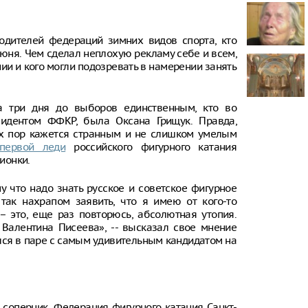
чудом света
зарубежного
одителей федераций зимних видов спорта, кто
В Южно-Сах
юня. Чем сделал неплохую рекламу себе и всем,
подросток, 
подъезде
нии и кого могли подозревать в намерении занять
По данным М
параллельно
а три дня до выборов единственным, кто во
на уровне 1
идентом ФФКР, была Оксана Грищук. Правда,
в месяц
х пор кажется странным и не слишком умелым
В Казани на
первой леди
российского фигурного катания
развлечений
ионки.
мечеть
у что надо знать русское и советское фигурное
 так нахрапом заявить, что я имею от кого-то
– это, еще раз повторюсь, абсолютная утопия.
 Валентина Писеева», -- высказал свое мнение
лся в паре с самым удивительным кандидатом на
 соперник. Федерация фигурного катания Санкт-