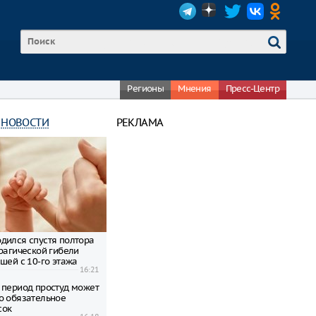
Регионы
Мнения
Пресс-Центр
 НОВОСТИ
РЕКЛАМА
дился спустя полтора
трагической гибели
шей с 10-го этажа
16:21
 период простуд может
о обязательное
сок