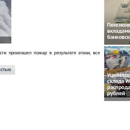
Пенсион
вкладам
банковс
сти произошел пожар в результате атаки, все
остью
Уцелевш
склада W
распрода
рублей