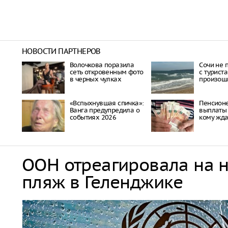
НОВОСТИ ПАРТНЕРОВ
Волочкова поразила
Сочи не 
сеть откровенным фото
с туриста
в черных чулках
произош
«Вспыхнувшая спичка»:
Пенсион
Ванга предупредила о
выплаты 
событиях 2026
кому жда
ООН отреагировала на 
пляж в Геленджике