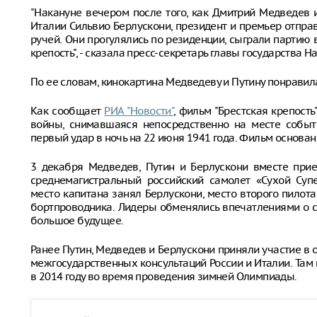
"Накануне вечером после того, как Дмитрий Медведев
Италии Сильвио Берлускони, президент и премьер отпра
ручей. Они прогулялись по резиденции, сыграли партию 
крепость", - сказала пресс-секретарь главы государства Н
По ее словам, кинокартина Медведеву и Путину понравил
Как сообщает
РИА "Новости"
, фильм "Брестская крепост
войны, снимавшаяся непосредственно на месте событи
первый удар в ночь на 22 июня 1941 года. Фильм основан
3 декабря Медведев, Путин и Берлускони вместе прие
среднемагистральный российский самолет «Сухой Супе
место капитана занял Берлускони, место второго пилот
бортпроводника. Лидеры обменялись впечатлениями о с
большое будущее.
Ранее Путин, Медведев и Берлускони приняли участие в
межгосударственных консультаций России и Италии. Там 
в 2014 году во время проведения зимней Олимпиады.