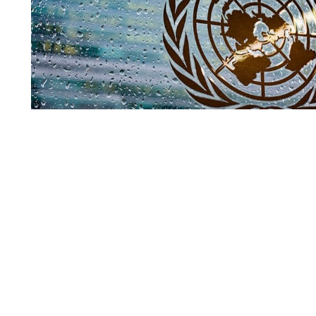
Совбез ООН
По мнению официального представителя Управления В
(УВКПЧ) Марты Уртадо, стороны, участвующие в конфли
меры для защиты мирных жителей от любых угроз.
Читать полн