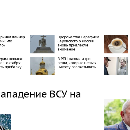
принял лайнер
Пророчества Серафима
ми: что
Саровского о России
ло?
вновь привлекли
внимание
ерам повысят
В РПЦ назвали три
с 1 октября:
вещи, которые нельзя
ть прибавку
никому рассказывать
нападение ВСУ на