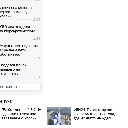
13:12
раночного кластера
ддержит алмазную
 России
13:03
 СВО долго ждала
за бюрократических
12:56
безработного кубанца
в среднем пять
абочих мест
12:29
 ведется поиск
апавшего на
ю девочку
12:28
рчихин выразил своё
ВСЕ НОВОСТИ
мнение о фильме
12:26
НДУЕМ
цы жалуются на
ть некоторых убежищ
"Ее больше нет". В США
АБН24: Путин отправил
мэрии
сделали тревожное
13 тысяч военных туда,
12:21
заявление о России
где их никто не ждал
точники атаки на склад
в Екатеринбурге с