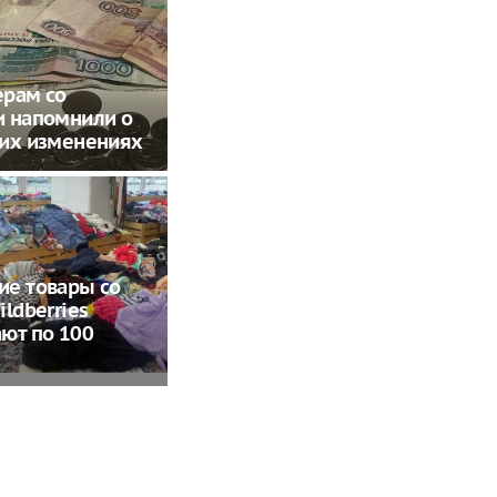
ерам со
и напомнили о
ких изменениях
ие товары со
ildberries
ют по 100