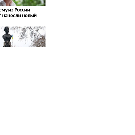
му из России
 нанесли новый
олезет": британцев
роисходящее в
ление Залужного
умление у