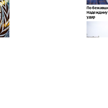
По бежавше
Надеждину*
удар
"Никто не п
потрясло п
Одессе
ерховного комиссара ООН по правам человека
кте на Украине, обязаны принять все возможные
остью
Новое заяв
вызвало из