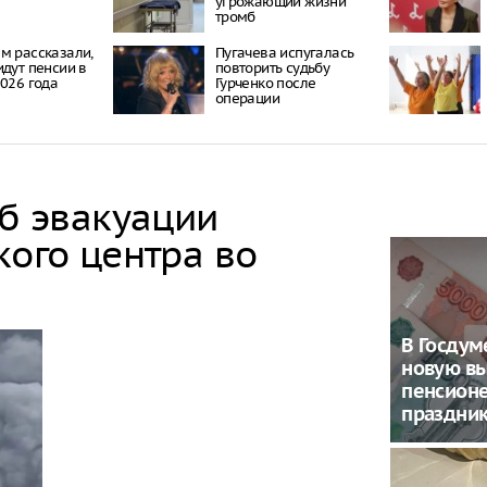
угрожающий жизни
тромб
м рассказали,
Пугачева испугалась
идут пенсии в
повторить судьбу
2026 года
Гурченко после
операции
об эвакуации
кого центра во
В Госду
новую в
пенсион
праздни