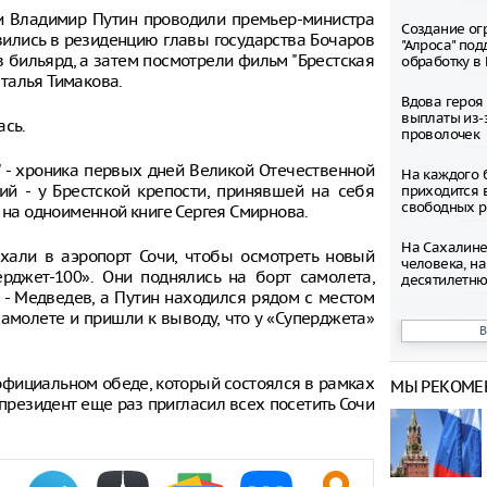
 и Владимир Путин проводили премьер-министра
Создание ог
вились в резиденцию главы государства Бочаров
"Алроса" по
в бильярд, а затем посмотрели фильм "Брестская
обработку в
аталья Тимакова.
Вдова героя
выплаты из-
ась.
проволочек
ь" - хроника первых дней Великой Отечественной
На каждого 
й - у Брестской крепости, принявшей на себя
приходится 
свободных р
 на одноименной книге Сергея Смирнова.
На Сахалине
хали в аэропорт Сочи, чтобы осмотреть новый
человека, н
рджет-100». Они поднялись на борт самолета,
десятилетню
а - Медведев, а Путин находился рядом с местом
амолете и пришли к выводу, что у «Суперджета»
Космонавт Ю
негативное 
«Вызов»
 официальном обеде, который состоялся в рамках
МЫ РЕКОМЕ
Новороссий
президент еще раз пригласил всех посетить Сочи
недоступнос
из перечня 
Раскрыты ис
Wildberries 