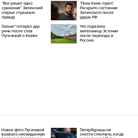
нием БПЛА
"Все решит одно
"Пока Киев горел".
12:18
сражение". Зеленский
Раскрыто состояние
открыл страшную
Зеленского после
 девушка, находясь в
правду
удара РФ
лкогольного
пала с 12-го этажа и
Галкин* потерял дар
Что поразило
авмы
речи после слов
жительницу Эстонии
12:12
Пугачевой о Киеве
после переезда в
атерина Клопотова
Россию
ровала воздействие
 игрушек на детей
12:08
бнаружил на пляже
у-вампира»
12:06
Новое фото Пугачевой
Петербуржцы не
вызвало неожиданную
смогли смолчать, когда