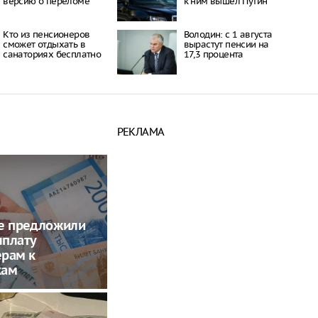
версию о переломе
к ним вышел Путин
Кто из пенсионеров
Володин: с 1 августа
сможет отдыхать в
вырастут пенсии на
санаториях бесплатно
17,3 процента
РЕКЛАМА
ме предложили
ыплату
ерам к
кам