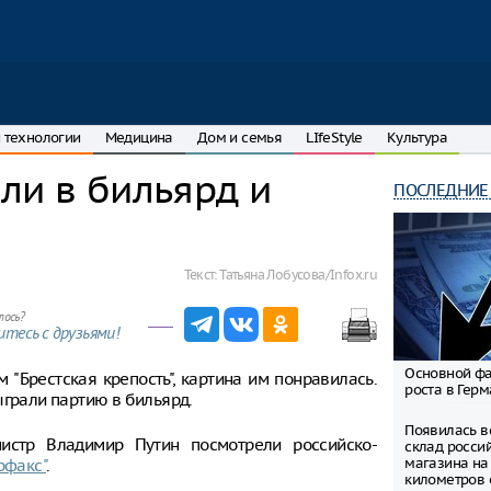
 технологии
Медицина
Дом и семья
LIfeStyle
Культура
ли в бильярд и
ПОСЛЕДНИЕ
Текст:
Татьяна Лобусова/Infox.ru
лось?
тесь с друзьями!
Основной ф
"Брестская крепость", картина им понравилась.
роста в Гер
ыграли партию в бильярд.
Появилась в
истр Владимир Путин посмотрели российско-
склад росси
магазина на
рфакс"
.
километров 