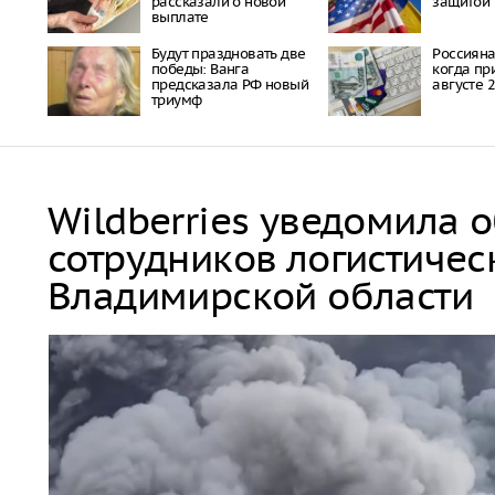
рассказали о новой
защитой
выплате
Будут праздновать две
Россияна
победы: Ванга
когда пр
предсказала РФ новый
августе 
триумф
Wildberries уведомила 
сотрудников логистичес
Владимирской области