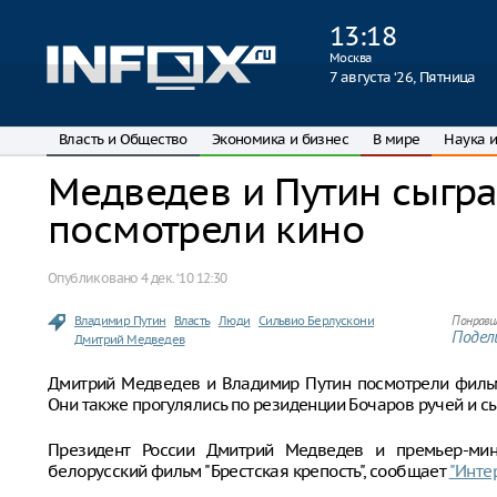
13
:
18
Москва
7 августа ‘26, Пятница
Власть и Общество
Экономика и бизнес
В мире
Наука и
Медведев и Путин сыгра
посмотрели кино
Опубликовано
4 дек. ‘10 12:30
Владимир Путин
Власть
Люди
Сильвио Берлускони
Понрави
Подели
Дмитрий Медведев
Дмитрий Медведев и Владимир Путин посмотрели фильм 
Они также прогулялись по резиденции Бочаров ручей и с
Президент России Дмитрий Медведев и премьер-мин
белорусский фильм "Брестская крепость", сообщает
"Инте