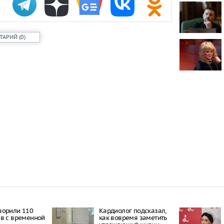
использова
В Оренбурге
состоянии а
ТАРИЙ
(
0
)
опьянения, у
получила тр
Психолог Ек
прокомменти
современных
Подросток о
редкую «рыб
ворили 110
Кардиолог подсказал,
в с временной
как вовремя заметить