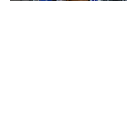
Вирусам вопреки: практическое
руководство по противовирусной
защите
08:00
Поздняя осень — время, когда «мелочи» решают
исход сезона.
Полная версия