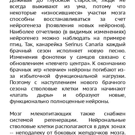
всегда выживают из ума, потому что
некоторые «износившиеся» участки мозга
способны восстанавливаться за счет
нейрогенеза (появления новых нейронов).
Наиболее отчетливо (в видимых изменениях)
нейрогенез можно наблюдать на примере
птиц. Так, канарейка Serinus Canaria каждый
брачный сезон исполняет новую песню.
Изменения фонотеки у самцов связано с
обновлением «певчего центра». К окончанию
брачных игр «певчие» нейроны погибают из-
за избыточной функциональной нагрузки.
Поэтому с наступлением нового брачного
сезона стволовые клетки мозга начинают
«латать дыры» и образуют новые,
функционально полноценные нейроны.
Мозг млекопитающих также снабжен
системой регенерации. Нейрональные
стволовые клетки располагаются в двух зонах
-- неподалеку от боковых желудочков мозга.