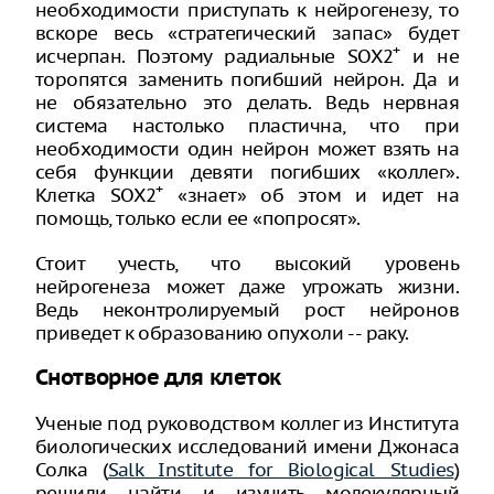
необходимости приступать к нейрогенезу, то
вскоре весь «стратегический запас» будет
+
исчерпан. Поэтому радиальные SOX2
и не
торопятся заменить погибший нейрон. Да и
не обязательно это делать. Ведь нервная
система настолько пластична, что при
необходимости один нейрон может взять на
себя функции девяти погибших «коллег».
+
Клетка SOX2
«знает» об этом и идет на
помощь, только если ее «попросят».
Стоит учесть, что высокий уровень
нейрогенеза может даже угрожать жизни.
Ведь неконтролируемый рост нейронов
приведет к образованию опухоли -- раку.
Снотворное для клеток
Ученые под руководством коллег из Института
биологических исследований имени Джонаса
Солка (
Salk Institute for Biological Studies
)
решили найти и изучить молекулярный