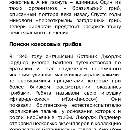
животные. А не гаснуть – единицы. Один из
таких организмов – бразильский гриб,
описанный полтора века назад. Спустя годы
микологи «переоткрыли» загадочный гриб.
Теперь биологам предстоит раскрыть тайну
неиссякаемого свечения.
Поиски кокосовых грибов
В 1840 году английский ботаник Джордж
Гарднер (George Gardner) путешествовал по
Бразилии и стал свидетелем необычного
явления: уличные мальчишки играли какими-
то светящимися предметами, которые при
более близком рассмотрении оказались
грибами. Ребята называли свою игрушку
«флер-де-кокос» («flor-de-coco»). Они
показали британскому естествоиспытателю
карликовые пальмы, у основания которых и
росли необычные грибы. Джордж Гарденер
отправил несколько экземпляров в коллекцию
Королевских ботанических садов в Кью (Kew