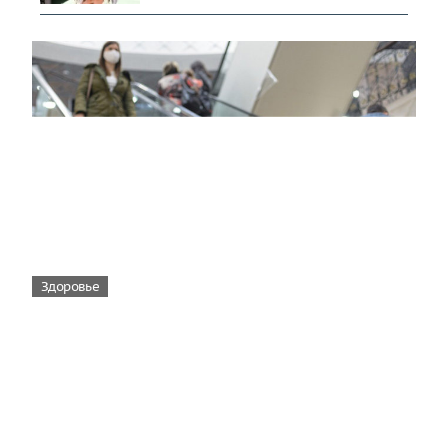
Здоровье
Вирусам вопреки: практическое
руководство по противовирусной
защите
08:00
Поздняя осень — время, когда «мелочи» решают
исход сезона.