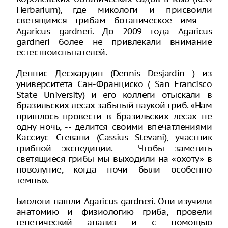
Herbarium), где микологи и присвоили
светящимся грибам ботаническое имя --
Agaricus gardneri. До 2009 года Agaricus
gardneri более не привлекали внимание
естествоиспытателей.
Деннис Десжардин (Dennis Desjardin ) из
университета Сан-Франциско ( San Francisco
State University) и его коллеги отыскали в
бразильских лесах забытый наукой гриб. «Нам
пришлось провести в бразильских лесах не
одну ночь, -- делится своими впечатлениями
Кассиус Стевани (Cassius Stevani), участник
грибной экспедиции. – Чтобы заметить
светящиеся грибы мы выходили на «охоту» в
новолуние, когда ночи были особенно
темны».
Биологи нашли Agaricus gardneri. Они изучили
анатомию и физиологию гриба, провели
генетический анализ и с помощью