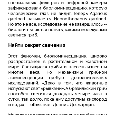
специальных фильтров и цифровой камеры
зафиксировали биолюминесценцию, которую
человеческий глаз не видит. Теперь Agaricus
gardneri называется Neonothopanus gardneri.
Но это не все, исследование не завершилось --
биологи пытаются понять, какими молекулами
светится гриб.
Найти секрет свечения
Этот феномен, биолюминесценция, широко
распространен в растительном и животном
мире. Светящиеся грибы и плесень известны
многие века. Но механизмы грибной
люминесценции требуют дополнительных
исследований. «Дело в том, что животные
испускают свет «рывками». А бразильский гриб
способен светиться двадцать четыре часа в
сутки, так долго, пока ему доступны кислород
и вода», -- объясняет Деннис Десжардин.
Микологи полагают, что свечение грибов, как и