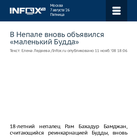
Навигация
Москва
7 августа ‘26
Пятница
В Непале вновь объявился
«маленький Будда»
Текст:
Елена Ледяева /Infox.ru
опубликовано
11 нояб. ‘08 18:06
18-летний непалец Рам Бахадур Бамджан,
считающийся реинкарнацией Будды, вновь