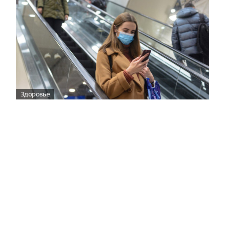
Здоровье
Вирусам вопреки: практическое
руководство по противовирусной
защите
08:00
Поздняя осень — время, когда «мелочи» решают
исход сезона.