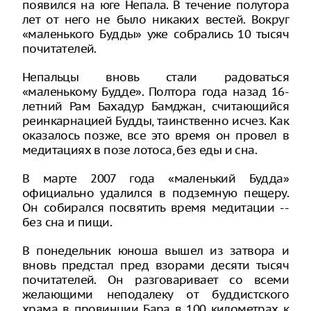
появился на юге Непала. В течение полутора
лет от него не было никаких вестей. Вокруг
«маленького Будды» уже собрались 10 тысяч
почитателей.
Непальцы вновь стали радоваться
«маленькому Будде». Полтора года назад 16-
летний Рам Бахадур Бамджан, считающийся
реинкарнацией Будды, таинственно исчез. Как
оказалось позже, все это время он провел в
медитациях в позе лотоса, без еды и сна.
В марте 2007 года «маленький Будда»
официально удалился в подземную пещеру.
Он собирался посвятить время медитации --
без сна и пищи.
В понедельник юноша вышел из затвора и
вновь предстал пред взорами десяти тысяч
почитателей. Он разговаривает со всеми
желающими неподалеку от буддистского
храма в провинции Бара в 100 километрах к