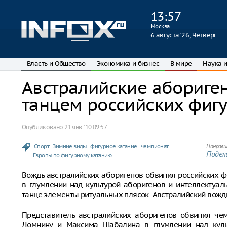
13
:
57
Москва
6 августа ‘26, Четверг
Власть и Общество
Экономика и бизнес
В мире
Наука и
Австралийские абориге
танцем российских фиг
Опубликовано
21 янв. ‘10 09:57
Спорт
Зимние виды
фигурное катание
чемпионат
Понрави
Подели
Европы по фигурному катанию
Вождь австралийских аборигенов обвинил российских 
в глумлении над культурой аборигенов и интеллектуал
танце элементы ритуальных плясок. Австралийский вождь
Представитель австралийских аборигенов обвинил че
Домнину и Максима Шабалина в глумлении над культ