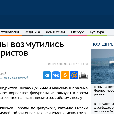
 технологии
Медицина
Дом и семья
LIfeStyle
Культура
ны возмутились
ПОСЛЕДНИЕ
уристов
Текст:
Елена Ледяева/Infox.ru
лось?
тесь с друзьями!
Цены на пер
фигуристов Оксану Домнину и Максима Шабалина
Черное море
ьном воровстве: фигуристы используют в своем
рисков
 грозится написать письмо российскому послу.
В популярны
фастфудах 
мпионов Европы по фигурному катанию Оксану
палочку в б
урой аборигенов: так, фигуристы используют