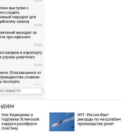
10:59
ллин выступил с
м создать
ожный маршрут для
дийскому океану
10:56
омпаний выходят за
ета при офисном
10:54
ассажиров в аэропорту
а угрозы ракетного
10:43
лели: Отказавшиеся от
 гражданства словаки
ь паспорта
09:44
ВСЕ НОВОСТИ
 обнаружило кишечную
ургерах пяти брендов
09:32
НДУЕМ
иостановили продажи
ких грузовиков
Нос Киркорова и
NYT: Россия бьет
09:01
подтяжка Успенской:
рекорды по масштабам
ил о политической
хирурги разобрали
производства ракет
в последователей
пластику