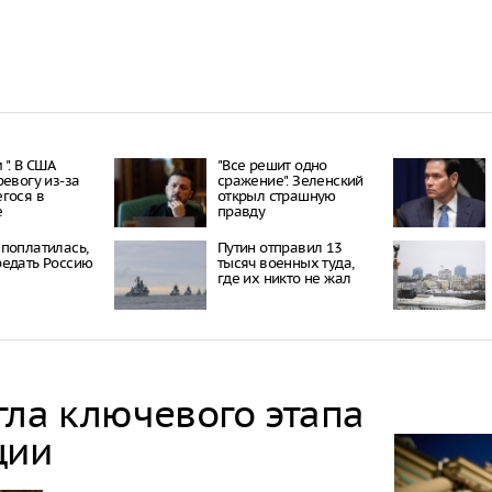
". В США
"Все решит одно
ревогу из-за
сражение". Зеленский
гося в
открыл страшную
е
правду
поплатилась,
Путин отправил 13
едать Россию
тысяч военных туда,
где их никто не жал
гла ключевого этапа
ции