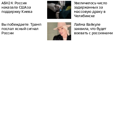
08:36
АБН24: Россия
Увеличилось число
наказала США за
задержанных за
ввели запрет на
поддержку Киева
массовую драку в
телефонные звонки
Челябинске
08:08
орил о
Вы побеждаете: Трамп
Лайма Вайкуле
ческих проблемах»,
послал ясный сигнал
заявила, что будет
 ситуации на Украине
России
воевать с россиянами
07:36
т от Хегсета
неожиданной нехватки
07:30