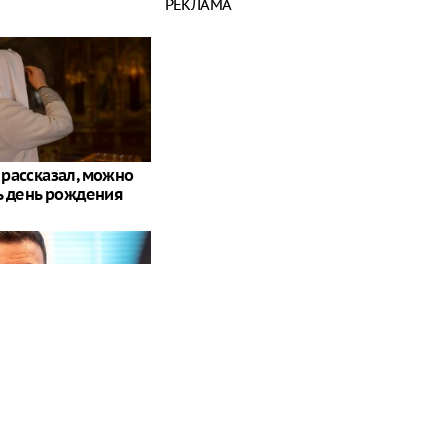
РЕКЛАМА
рассказал, можно
ь день рождения
тно, какое
ие Путина испугало