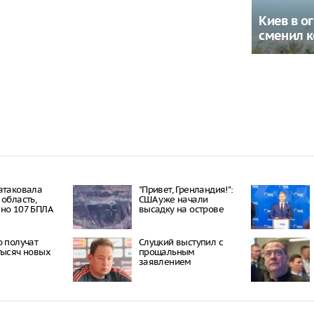
Киев в ог
сменил 
атаковала
"Привет, Гренландия!":
 область,
США уже начали
но 107 БПЛА
высадку на острове
о получат
Слуцкий выступил с
тысяч новых
прощальным
заявлением