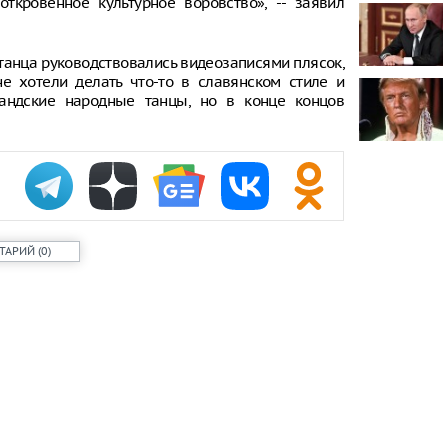
откровенное культурное воровство», -- заявил
Во Франции 
рекламные 
 танца руководствовались видеозаписями плясок,
не хотели делать что-то в славянском стиле и
Рубио загов
андские народные танцы, но в конце концов
«межгалакти
рассуждая о
Трамп требуе
объяснений 
ракет
ТАРИЙ
(
0
)