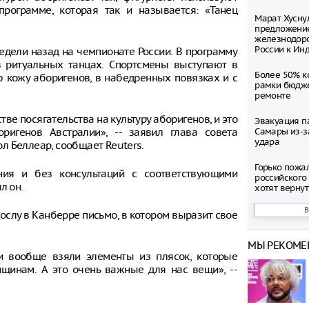
рограмме, которая так и называется: «Танец
Марат Хусну
предложение
железнодор
России к Ин
едели назад на чемпионате России. В программу
 ритуальных танцах. Спортсмены выступают в
Более 50% к
кожу аборигенов, в набедренных повязках и с
рамки бюдж
ремонте
ве посягательства на культуру аборигенов, и это
Эвакуация п
ригенов Австралии», -- заявил глава совета
Самары из-з
удара
л Беллеар, сообщает Reuters.
Горько пожа
ния и без консультаций с соответствующими
российского
л он.
хотят вернут
Роскачество
ослу в Канберре письмо, в котором выразит свое
палочку в б
МЫ РЕКОМЕ
В России пр
ни вообще взяли элементы из плясок, которые
ряда китайс
щинам. А это очень важные для нас вещи», --
Трамп объяв
войне проти
коммунизма