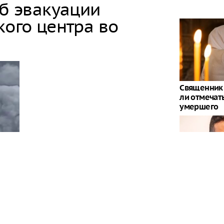
об эвакуации
кого центра во
Священник 
ли отмечат
умершего
Стало извес
предсказан
Зеленского