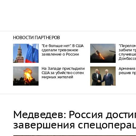
НОВОСТИ ПАРТНЕРОВ
"Ее больше нет". В США
"Перелом 
сделали тревожное
забили т
заявление о России
случивше
Донбасс
На Западе пристыдили
Армения 
США за убийство сотен
решив пр
мирных жителей
Медведев: Россия дости
завершения спецопера