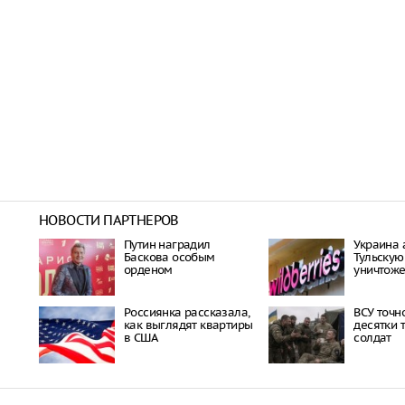
НОВОСТИ ПАРТНЕРОВ
Путин наградил
Украина 
Баскова особым
Тульскую
орденом
уничтоже
Россиянка рассказала,
ВСУ точн
как выглядят квартиры
десятки 
в США
солдат