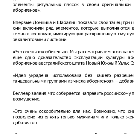
элементы ритуальных плясок в своей оригинальной п
аборигенов».
Впервые Домнина и Шабалин показали свой танец три н
они включили ряд элементов, которые выполняются в
темных костюмах, имитирующих раскрашенную смуглую 
эвкалиптовыми листьями.
«Это очень оскорбительно. Мы рассматриваем это в качест
еще одно доказательство эксплуатации культуры або
аборигенов австралийского штата Новый Южный Уэльс Со
«Идея украдена, использована без нашего разреше
танцевальными группами из числа аборигенов», -- добави
Беллеар заявил, что собирается направить российскому п
возмущение.
«Это очень оскорбительно для нас. Возможно, что о
позволено исполнять только мужчинам или только жен
добавил он.