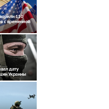
ворили 110
в с временной
звал дату
ции Украины