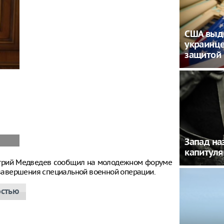
США выд
украинце
защитой
Запад на
капитуля
итрий Медведев сообщил на молодежном форуме
е завершения специальной военной операции.
остью