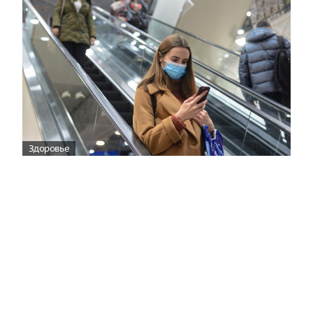
Здоровье
Вирусам вопреки: практическое
руководство по противовирусной
защите
08:00
Поздняя осень — время, когда «мелочи» решают
исход сезона.