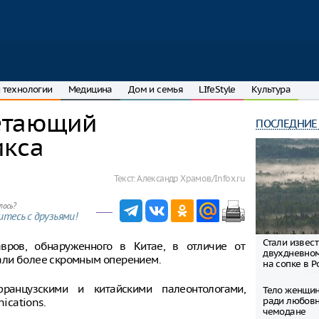
 технологии
Медицина
Дом и семья
LIfeStyle
Культура
летающий
ПОСЛЕДНИЕ
икса
Текст:
Александр Храмов/Infox.ru
лось?
тесь с друзьями!
Стали извес
вров, обнаруженного в Китае, в отличие от
двухдневно
али более скромным оперением.
на сопке в Р
французскими и китайскими палеонтологами,
Тело женщин
ради любовн
ications.
чемодане