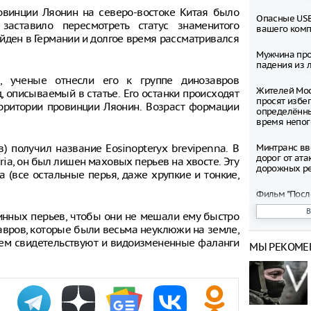
овинции Ляонин на северо-востоке Китая было
Опасные USB
аставило пересмотреть статус знаменитого
вашего ком
айден в Германии и долгое время рассматривался
Мужчина про
падения из л
, ученые отнесли его к группе динозавров
Жителей Мос
, описываемый в статье. Его останки происходят
просят избег
рритории провинции Ляонин. Возраст формации
определённ
время непо
) получил название Eosinopteryx brevipenna. В
Минтранс вв
дорог от ата
ia, он был лишен маховых перьев на хвосте. Эту
дорожных р
 (все остальные перья, даже хрупкие и тонкие,
Фильм "Посл
Колобок" соб
миллионов р
линных перьев, чтобы они не мешали ему быстро
премьеры
завров, которые были весьма неуклюжи на земле,
чем свидетельствуют и видоизмененные фаланги
МЫ РЕКОМЕ
Зеленский о
запустить с
санкциям пр
Департамент
рассмотрел 