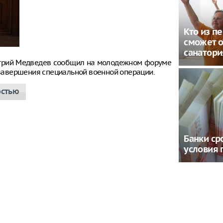
Кто из п
сможет о
санатори
итрий Медведев сообщил на молодежном форуме
е завершения специальной военной операции.
остью
Банки ср
условия 