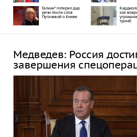
Галкин* потерял дар
Кардиоло
речи после слов
как вовр
Пугачевой о Киеве
угрожаю
тромб
Медведев: Россия дости
завершения спецопера