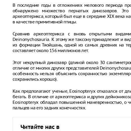
В последние годы в отложениях мелового периода пр
обнаружено множество пернатых динозавров. Это з
археоптерикса, который был еще в середине XIX века н
в качестве примитивной птицы.
Сравнив археоптерикса с вновь открытыми видами
Deinonychosauria. К этому же таксону принадлежит и вид
из формации Тяойшань, одной из самых древних на те
составляет около 156 миллионов лет.
Этот некрупный динозавр (длиной около 30 сантиметров
отличие от многих других представителей Deinonychosaur
особенность нельзя объяснить сохранностью экземпляра
сохранились хорошо).
Как предполагают ученые, Eosinopteryx отказался от д
бегать. В отличие от археоптерикса и других дейнонихо
Eosinopteryx обладал повышенной маневренностью, о 
пальцев на его задних конечностях.
Читайте нас в