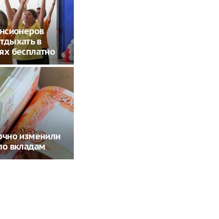
енсионеров
тдыхать в
ях бесплатно
очно изменили
по вкладам