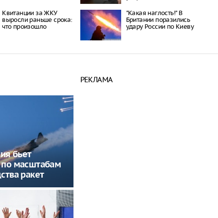
Квитанции за ЖКУ
"Какая наглость!" В
выросли раньше срока:
Британии поразились
что произошло
удару России по Киеву
РЕКЛАМА
сия бьет
 по масштабам
ства ракет