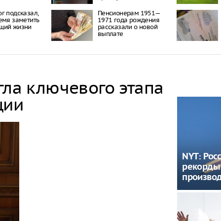
г подсказал,
Пенсионерам 1951—
емя заметить
1971 года рождения
щий жизни
рассказали о новой
выплате
гла ключевого этапа
ции
NYT: Рос
рекорды
производ