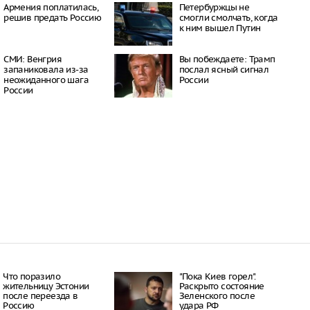
окатов
Армения поплатилась,
Петербуржцы не
20:23
решив предать Россию
смогли смолчать, когда
к ним вышел Путин
пный «Москвич» в
 рекордно дешевле
20:15
СМИ: Венгрия
Вы побеждаете: Трамп
ил приватизацию
запаниковала из-за
послал ясный сигнал
Шереметьево
неожиданного шага
России
19:35
России
 Крыма под угрозой
из-за новых
 Минздрава
19:28
Что поразило
"Пока Киев горел".
жительницу Эстонии
Раскрыто состояние
после переезда в
Зеленского после
Россию
удара РФ