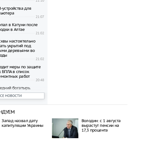
21:10
-устройства для
пьютера
21:07
пал в Катуни после
одки в Алтае
21:02
квы настоятельно
ать укрытий под
ыми деревьями во
годы
21:02
одит меры по защите
к БПЛА в список
емонтных работ
20:48
едний богатырь.
рал почти 45
ВСЕ НОВОСТИ
ублей в день
20:42
НДУЕМ
бъявил о намерении
пецоперацию по
Запад назвал дату
Володин: с 1 августа
отив России
капитуляции Украины
вырастут пенсии на
20:27
17,3 процента
 транспорта Москвы
возможность зимнего