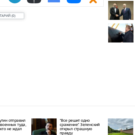
проката сам
Самый досту
ТАРИЙ
(
0
)
России стал
Путин одобр
аэропорта 
Фармацевты
увольнения 
требований
утин отправил
"Все решит одно
 военных туда,
сражение". Зеленский
икто не ждал
открыл страшную
правду