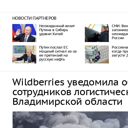
НОВОСТИ ПАРТНЕРОВ
Неожиданный визит
СМИ: Вен
Путина в Сибирь
запанико
удивил Китай
неожида
России
Путин послал ЕС
Россияна
мощный сигнал из-за
когда пр
ее претензий на
августе 
русскую нефть
Wildberries уведомила 
сотрудников логистичес
Владимирской области