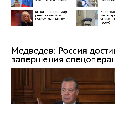
Галкин* потерял дар
Кардиоло
речи после слов
как вовр
Пугачевой о Киеве
угрожаю
тромб
Медведев: Россия дости
завершения спецопера