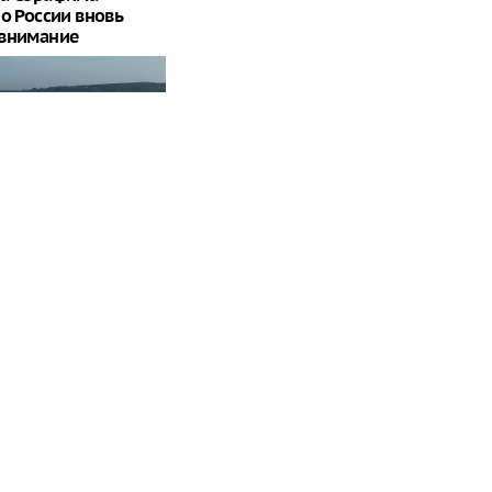
о России вновь
 внимание
инял лайнер с
 что произошло?
t: хаотичные
ленского привели в