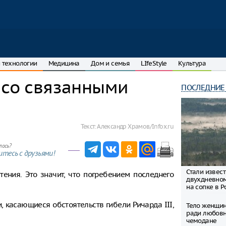
 технологии
Медицина
Дом и семья
LIfeStyle
Культура
 со связанными
ПОСЛЕДНИЕ
Текст:
Александр Храмов/Infox.ru
лось?
тесь с друзьями!
Стали извес
тения. Это значит, что погребением последнего
двухдневно
на сопке в Р
 касающиеся обстоятельств гибели Ричарда III,
Тело женщин
ради любовн
чемодане