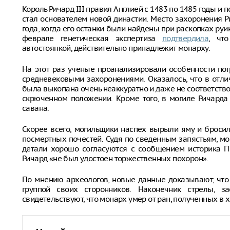
Король Ричард III правил Англией с 1483 по 1485 годы и 
стал основателем новой династии. Место захоронения Р
года, когда его останки были найдены при раскопках руи
феврале генетическая экспертиза
подтвердила
, чт
автостоянкой, действительно принадлежит монарху.
На этот раз ученые проанализировали особенности пог
средневековыми захоронениями. Оказалось, что в отли
была выкопана очень неаккуратно и даже не соответствов
скрюченном положении. Кроме того, в могиле Ричарда
савана.
Скорее всего, могильщики наспех вырыли яму и бросил
посмертных почестей. Судя по сведенным запястьям, м
детали хорошо согласуются с сообщением историка По
Ричард «не был удостоен торжественных похорон».
По мнению археологов, новые данные доказывают, что
группой своих сторонников. Наконечник стрелы, з
свидетельствуют, что монарх умер от ран, полученных в 