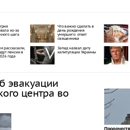
грия
Что важно сделать в
вала из-за
день рождения
нного шага
умершего: ответ
священника
м рассказали,
Запад назвал дату
идут пенсии в
капитуляции Украины
2026 года
об эвакуации
кого центра во
Пророчест