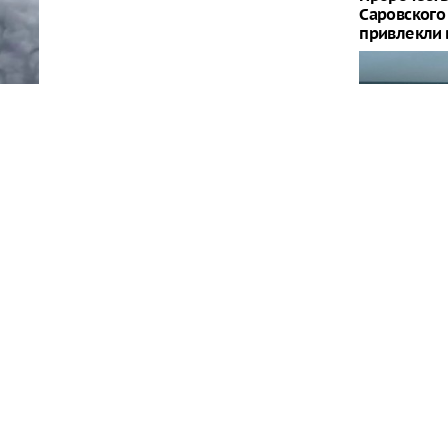
Саровского 
привлекли
Сочи не пр
туристами:
сти произошел пожар в результате атаки, все
остью
Handelsblat
решения Зе
тупик