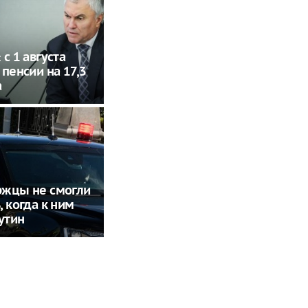
с 1 августа
 пенсии на 17,3
а
ржцы не смогли
, когда к ним
утин