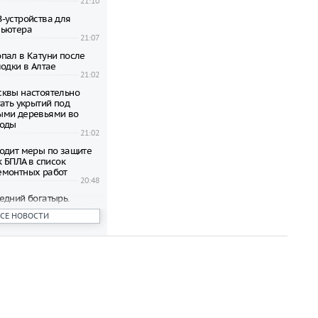
21:10
-устройства для
пьютера
21:07
пал в Катуни после
одки в Алтае
21:02
квы настоятельно
ать укрытий под
ыми деревьями во
годы
21:02
одит меры по защите
к БПЛА в список
емонтных работ
20:48
едний богатырь.
рал почти 45
ВСЕ НОВОСТИ
ублей в день
20:42
бъявил о намерении
пецоперацию по
отив России
20:27
 транспорта Москвы
возможность зимнего