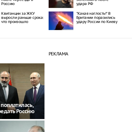
Россию
удара РФ
Квитанции за ЖКУ
"Какая наглость!" В
выросли раньше срока:
Британии поразились
что произошло
удару России по Киеву
РЕКЛАМА
поплатилась,
едать Россию