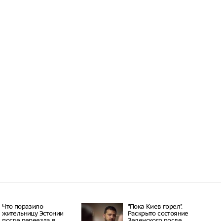
окатов
20:23
пный «Москвич» в
 рекордно дешевле
20:15
ил приватизацию
Шереметьево
19:35
 Крыма под угрозой
из-за новых
 Минздрава
19:28
Что поразило
"Пока Киев горел".
жительницу Эстонии
Раскрыто состояние
после переезда в
Зеленского после