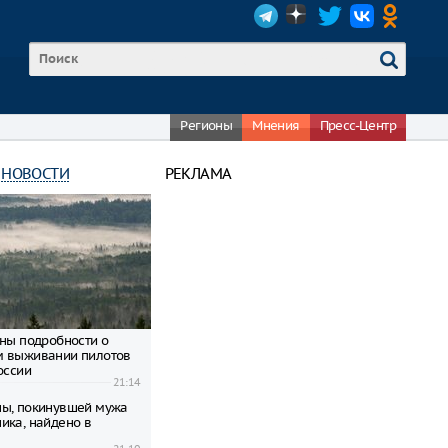
Регионы
Мнения
Пресс-Центр
 НОВОСТИ
РЕКЛАМА
тны подробности о
м выживании пилотов
оссии
21:14
ы, покинувшей мужа
ика, найдено в