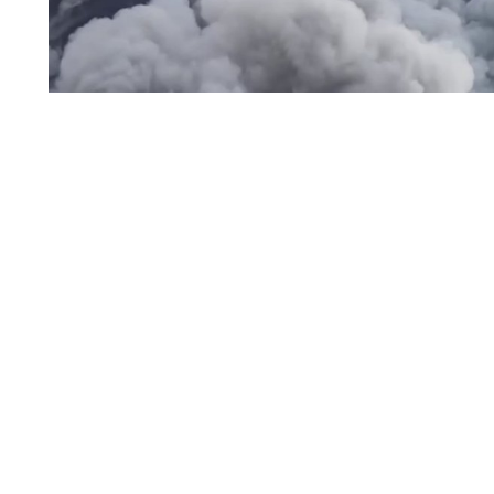
пожар / дым
На складском объекте Wildberries Владимирской обла
работники были выведены в безопасное место.
Читать полн