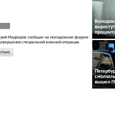
Володин: 
вырастут
процент
итрий Медведев сообщил на молодежном форуме
е завершения специальной военной операции.
остью
Петербу
смолчать
вышел П