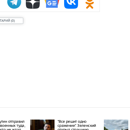
проката сам
Самый досту
России стал
ТАРИЙ
(
0
)
Путин одобр
аэропорта 
Фармацевты
увольнения 
требований
утин отправил
"Все решит одно
 военных туда,
сражение". Зеленский
икто не ждал
открыл страшную