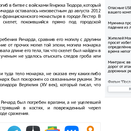
погиб в битве с войсками Генриха Тюдора, который
Опасные USB
ичарда оставалось неизвестным до августа 2012
вашего ком
н францисканского монастыря в городе Лестер. В
о скелет, покоившийся прямо под городской
Мужчина про
падения из л
Жителей Мос
ребения Ричарда, сравнив его могилу с другими
просят избег
чие от прочих могил той эпохи, могила монарха
определённ
ала длине его тела, так что скелет был найден в
время непо
 ученым не удалось отыскать следов гроба или
Минтранс вв
дорог от ата
дорожных р
и туда тело монарха, не оказав ему каких-либо
онарх был похоронен со связанными руками. Эти
Фильм "Посл
лидора Вергилия (XV век), который писал, что
Колобок" соб
миллионов р
премьеры
 Ричард был погребен врагами, а не уцелевшей
Зеленский о
астрявший в костях, и поврежденный череп
запустить с
ходе сражения.
санкциям пр
Департамент
рассмотрел 