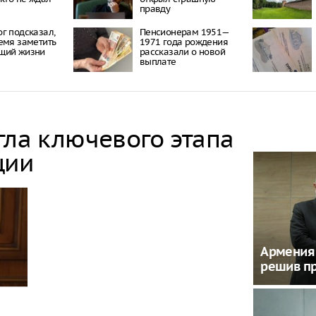
правду
г подсказал,
Пенсионерам 1951—
емя заметить
1971 года рождения
щий жизни
рассказали о новой
выплате
гла ключевого этапа
ции
Армения 
решив пр