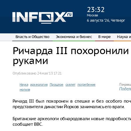
23
:
32
Москва
6 августа ‘26, Четверг
Власть и Общество
Экономика и бизнес
В мире
Наука и
Ричарда III похоронили
руками
Опубликовано
24 мая ‘13 17:21
Наука
археология
Прошлое
скелет
погребение
Понрави
Подели
могила
Ричард III был похоронен в спешке и без особого поч
представителя династии Йорков занимались его враги.
Британские археологи обнародовали новые подробности,
сообщает BBC.