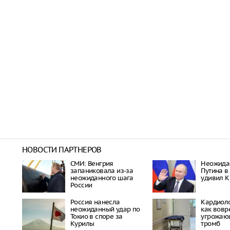
НОВОСТИ ПАРТНЕРОВ
СМИ: Венгрия
Неожида
запаниковала из-за
Путина в
неожиданного шага
удивил К
России
Россия нанесла
Кардиоло
неожиданный удар по
как вовр
Токио в споре за
угрожаю
Курилы
тромб