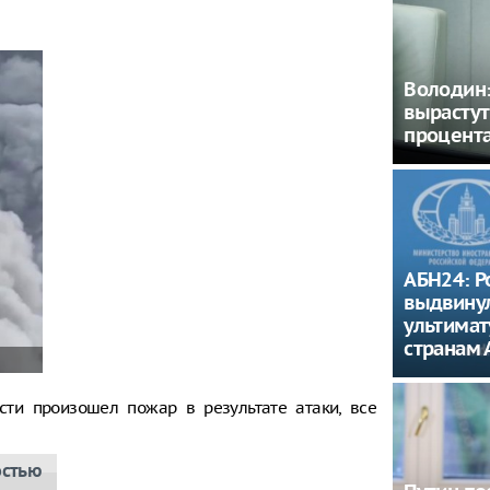
Володин: 
вырастут
процент
АБН24: Р
выдвину
ультима
странам 
сти произошел пожар в результате атаки, все
остью