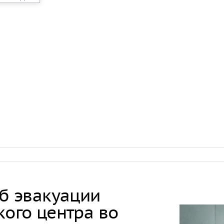
Онищенко: в
быть введен
ношение ма
Звезда реал
кошкой из о
отвращение 
"Автостат": 
импортиров
Россию чере
каналы в ию
раза
об эвакуации
кого центра во