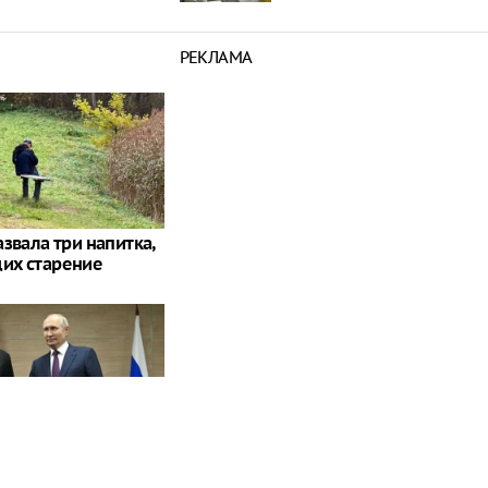
РЕКЛАМА
звала три напитка,
их старение
платилась, решив
ссию