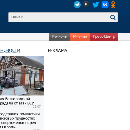
Регионы
Мнения
Пресс-Центр
 НОВОСТИ
РЕКЛАМА
ля Белгородской
радали от атак ВСУ
23:07
федерация гимнастики
визовых трудностях
 спортсменов перед
м Европы