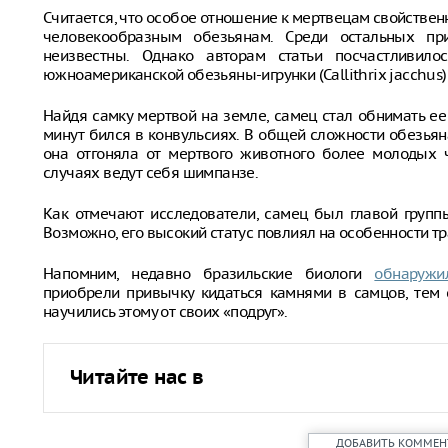
Считается, что особое отношение к мертвецам свойстве
человекообразным обезьянам. Среди остальных п
неизвестны. Однако авторам статьи посчастливил
южноамериканской обезьяны-игрунки (Callithrix jacchus) 
Найдя самку мертвой на земле, самец стал обнимать ее
минут бился в конвульсиях. В общей сложности обезьяна
она отгоняла от мертвого животного более молодых
случаях ведут себя шимпанзе.
Как отмечают исследователи, самец был главой группы
Возможно, его высокий статус повлиял на особенности тр
Напомним, недавно бразильские биологи
обнаружи
приобрели привычку кидаться камнями в самцов, тем
научились этому от своих «подруг».
Читайте нас в
ДОБАВИТЬ КОММЕН