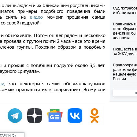
нно лишь людям и их ближайшим родственникам -
Суд потребо
риматов примеры подобного поведения были
избавиться 
ось снять на
видео
момент прощания самца
со своей подругой.
Появилась и
петербуржен
действий бы
 и обнюхивать. Потом он лег рядом и несколько
человека
 провела с трупом почти 2 часа - всё это время
 членов группы. Похожим образом в подобных
Новшества в
за ЖКУ для 
 и прожил с погибшей подругой около 3,5 лет.
Правоохран
раскрыли фи
аурного «ритуала».
нацеленную 
России
ли
, что некоторые самки обезьян-капуцинов
 самым приглашая их к спариванию. Этому они
Северные ол
Шпицбергене
причине
Тысячи груз
границе Укр
Младенец ро
часа после 
матери, упав
ТАРИЙ
(
0
)