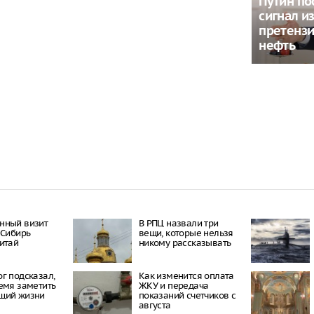
Путин по
сигнал из
претензи
нефть
нный визит
В РПЦ назвали три
 Сибирь
вещи, которые нельзя
итай
никому рассказывать
г подсказал,
Как изменится оплата
емя заметить
ЖКУ и передача
щий жизни
показаний счетчиков с
августа