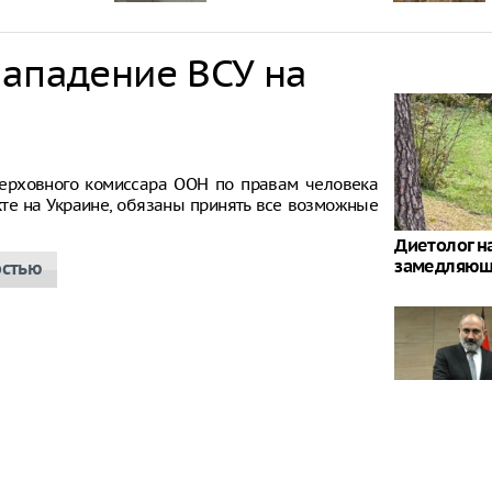
нападение ВСУ на
ерховного комиссара ООН по правам человека
кте на Украине, обязаны принять все возможные
Диетолог на
замедляющ
остью
Армения по
предать Ро