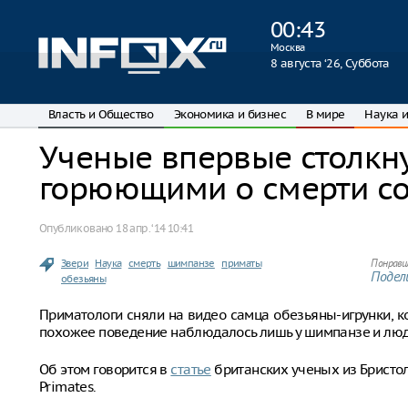
00
:
43
Москва
8 августа ‘26, Суббота
Власть и Общество
Экономика и бизнес
В мире
Наука и
Ученые впервые столкну
горюющими о смерти с
Опубликовано
18 апр. ‘14 10:41
Звери
Наука
смерть
шимпанзе
приматы
Понрави
Подели
обезьяны
Приматологи сняли на видео самца обезьяны-игрунки, к
похожее поведение наблюдалось лишь у шимпанзе и люд
Об этом говорится в
статье
британских ученых из Бристол
Primates.