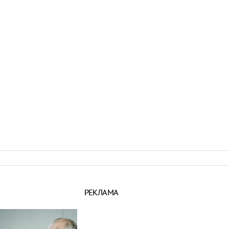
16:21
 период простуд может
о обязательное
сок
16:18
ити-шоу поужинала с
дной миски, вызвав
у зрителей
16:15
объем
анных автомобилей в
з альтернативные
ле увеличился в 1,6
16:13
РЕКЛАМА