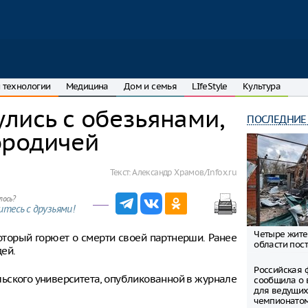
 технологии
Медицина
Дом и семья
LIfeStyle
Культура
лись с обезьянами,
ПОСЛЕДНИЕ
ородичей
Текст:
Александр Храмов/Infox.ru
лось?
тесь с друзьями!
Четыре жите
оторый горюет о смерти своей партнерши. Ранее
области пост
ей.
Российская 
ьского университета, опубликованной в журнале
сообщила о 
для ведущих
чемпионато