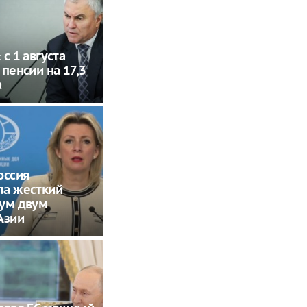
с 1 августа
 пенсии на 17,3
а
оссия
ла жесткий
тум двум
Азии