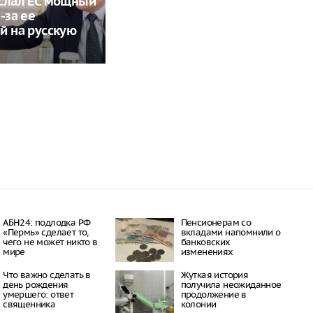
слал ЕС мощный
-за ее
й на русскую
АБН24: подлодка РФ
Пенсионерам со
«Пермь» сделает то,
вкладами напомнили о
чего не может никто в
банковских
мире
изменениях
Что важно сделать в
Жуткая история
день рождения
получила неожиданное
умершего: ответ
продолжение в
священника
колонии