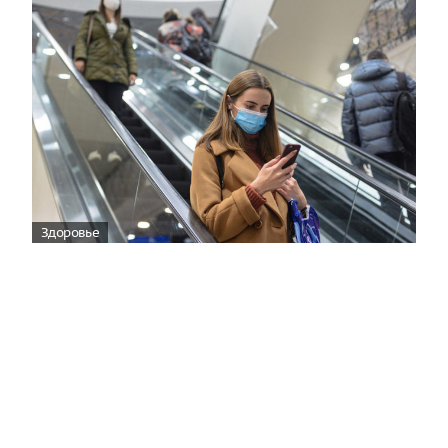
Здоровье
Вирусам вопреки: практическое
руководство по противовирусной
защите
08:00
Поздняя осень — время, когда «мелочи» решают
исход сезона.