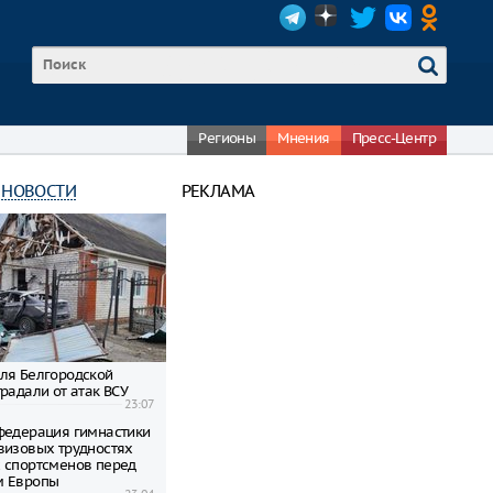
Регионы
Мнения
Пресс-Центр
 НОВОСТИ
РЕКЛАМА
ля Белгородской
радали от атак ВСУ
23:07
федерация гимнастики
визовых трудностях
 спортсменов перед
м Европы