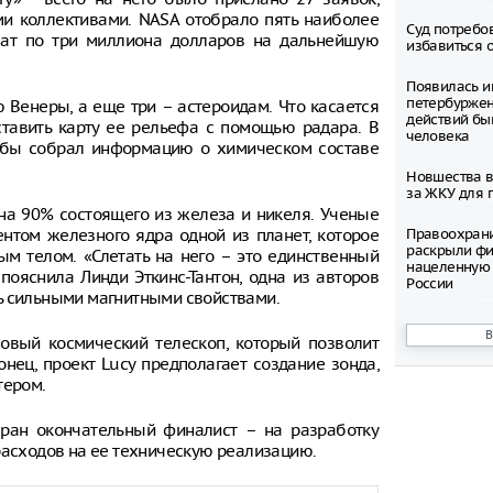
и коллективами. NASA отобрало пять наиболее
Суд потребо
чат по три миллиона долларов на дальнейшую
избавиться 
Появилась и
петербуржен
Венеры, а еще три – астероидам. Что касается
действий бы
ставить карту ее рельефа с помощью радара. В
человека
й бы собрал информацию о химическом составе
Новшества в
за ЖКУ для 
 на 90% состоящего из железа и никеля. Ученые
ентом железного ядра одной из планет, которое
Правоохран
раскрыли фи
ым телом. «Слетать на него – это единственный
нацеленную 
 пояснила Линди Эткинс-Тантон, одна из авторов
России
ь сильными магнитными свойствами.
Северные ол
Шпицбергене
овый космический телескоп, который позволит
причине
ец, проект Lucy предполагает создание зонда,
тером.
Тысячи груз
границе Укр
бран окончательный финалист – на разработку
расходов на ее техническую реализацию.
Младенец ро
часа после 
матери, упав