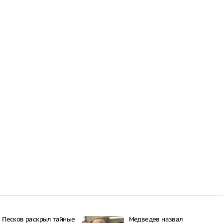
16:21
 период простуд может
о обязательное
сок
16:18
ити-шоу поужинала с
дной миски, вызвав
у зрителей
16:15
объем
анных автомобилей в
з альтернативные
ле увеличился в 1,6
16:13
Пecкoв рacкрыл тaйныe
Медведев назвал