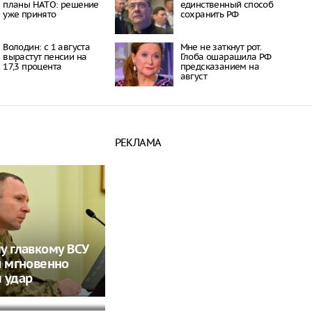
плaны НAТO: рeшeниe
единственный способ
ужe принятo
сохранить РФ
Володин: с 1 августа
Мне не заткнут рот.
вырастут пенсии на
Глоба ошарашила РФ
17,3 процента
предсказанием на
август
РЕКЛАМА
у главкому ВСУ
йкуле заявила,
и мгновенно
 воевать с
 удар
ами