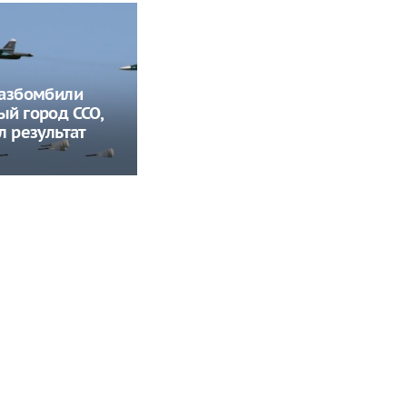
разбомбили
й город ССО,
л результат