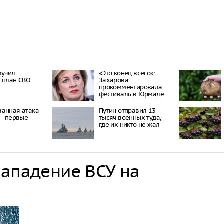
вучил
«Это конец всего»:
 план СВО
Захарова
прокомментировала
фестиваль в Юрмале
ванная атака
Путин отправил 13
 - первые
тысяч военных туда,
где их никто не жал
нападение ВСУ на