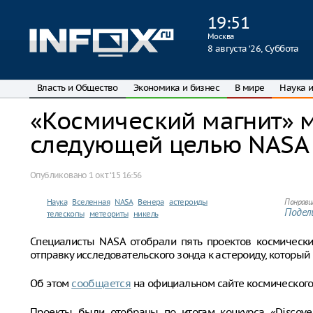
19
:
51
Москва
8 августа ‘26, Суббота
Власть и Общество
Экономика и бизнес
В мире
Наука и
«Космический магнит» м
следующей целью NASA
Опубликовано
1 окт. ‘15 16:56
Наука
Вселенная
NASA
Венера
астероиды
Понрави
Подели
телескопы
метеориты
никель
Специалисты NASA отобрали пять проектов космически
отправку исследовательского зонда к астероиду, который 
Об этом
сообщается
на официальном сайте космического 
Проекты были отобраны по итогам конкурса «Discover