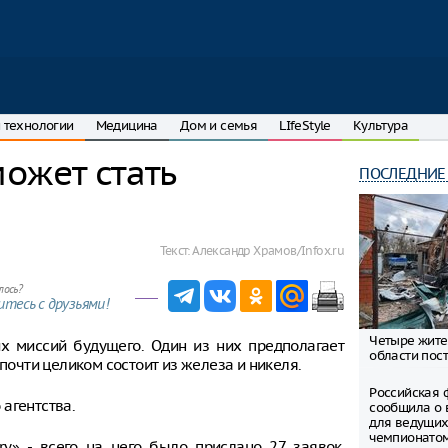
 технологии
Медицина
Дом и семья
LIfeStyle
Культура
ожет стать
ПОСЛЕДНИЕ
Текст:
Александр Храмов/Infox.ru
лось?
тесь с друзьями!
Четыре жите
х миссий будущего. Один из них предполагает
области пост
почти целиком состоит из железа и никеля.
Российская 
агентства.
сообщила о 
для ведущих
чемпионато
y» - всего на него было прислано 27 заявок,