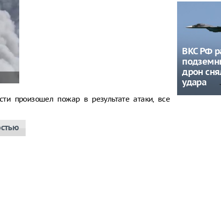
ВКС РФ 
подземны
дрон сня
удара
сти произошел пожар в результате атаки, все
остью