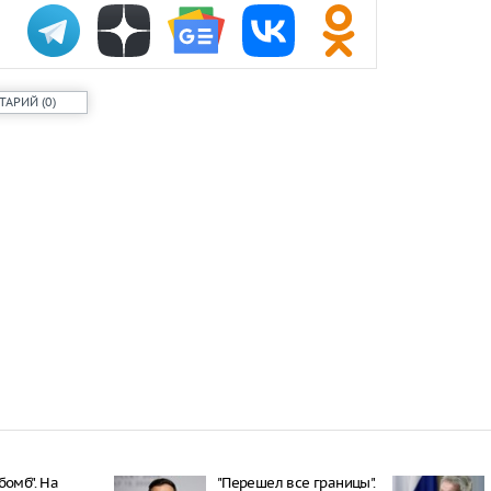
Онищенко: в
быть введен
ношение ма
ТАРИЙ
(
0
)
Звезда реал
кошкой из о
отвращение 
"Автостат": 
импортиров
Россию чере
каналы в ию
раза
бомб". На
"Перешел все границы".