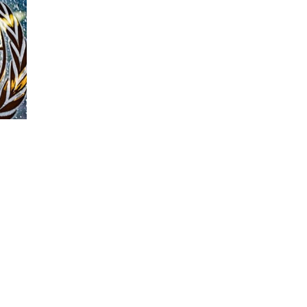
ерховного комиссара ООН по правам человека
кте на Украине, обязаны принять все возможные
остью