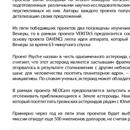
подготовленных различными научно-исследовательским
перспективных из них. Авторы каждого проекта полу
детализацию своих предложений.
Из пяти победивших проектов два посвящены изучению 
Венеры, то в рамках проекта VERITAS предлагается со
основу проекта DAVINCI легла идея аппарата, которы
Венеры за время 63-минутного спуска.
Проект Psyche назван в честь одноименного астероида,
считают, что этот астероид является застывшим фрагм
оторвалось в результате столкновения с другим небесн
шанс для человечества посетить планетарное ядро», --
инициативы. По словам ученых, астероид может обладат
В рамках проекта NEOCam предполагается запустить н
отслеживать приближающиеся к Земле астероиды. Након
который посетит пять троянских астероидов рядом с Юпи
Примерно через год из пяти этих проектов будет вы
миссии отведут еще 500 миллионов долларов, не считая 