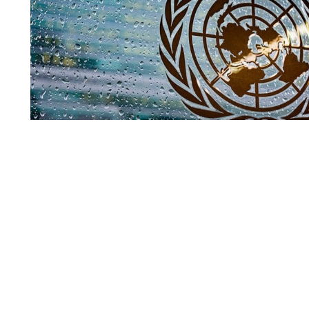
Совбез ООН
По мнению официального представителя Управления В
(УВКПЧ) Марты Уртадо, стороны, участвующие в конфли
меры для защиты мирных жителей от любых угроз.
Читать полн