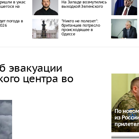
ришли в ужас
На Западе возмутились
вшегося на
выходкой Зеленского
дет погода в
"Никто не полезет":
2026
британцев потрясло
происходящее в
Одессе
об эвакуации
кого центра во
По новом
Лайма Ва
из Росси
что будет
прилетел
россиян