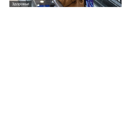
Здоровье
Вирусам вопреки: практическое
руководство по противовирусной
защите
08:00
Поздняя осень — время, когда «мелочи» решают
исход сезона.
Полная версия