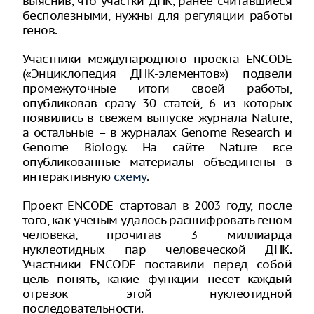
выяснив, что участки ДНК, ранее считавшиеся
бесполезными, нужны для регуляции работы
генов.
Участники международного проекта ENCODE
(«Энциклопедия ДНК-элементов») подвели
промежуточные итоги своей работы,
опубликовав сразу 30 статей, 6 из которых
появились в свежем выпуске журнала Nature,
а остальные – в журналах Genome Research и
Genome Biology. На сайте Nature все
опубликованные материалы объединены в
интерактивную
схему
.
Проект ENCODE стартовал в 2003 году, после
того, как ученым удалось расшифровать геном
человека, прочитав 3 миллиарда
нуклеотидных пар человеческой ДНК.
Участники ENCODE поставили перед собой
цель понять, какие функции несет каждый
отрезок этой нуклеотидной
последовательности.