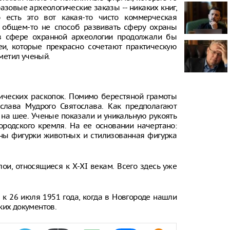
азовые археологические заказы -- никаких книг,
о есть это вот какая-то чисто коммерческая
Онищенко: в
быть введен
 в общем-то не способ развивать сферу охраны
ношение ма
 в сфере охранной археологии продолжали бы
зеи, которые прекрасно сочетают практическую
Звезда реал
тметил ученый.
кошкой из о
отвращение 
"Автостат": 
импортиров
ических раскопок. Помимо берестяной грамоты
Россию чере
слава Мудрого Святослава. Как предполагают
каналы в ию
е на шее. Ученые показали и уникальную рукоять
раза
родского кремля. На ее основании начертано:
ены фигурки животных и стилизованная фигурка
ои, относящиеся к X-XI векам. Всего здесь уже
 к 26 июля 1951 года, когда в Новгороде нашли
ких документов.