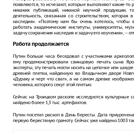
появляются, то исчезают, которые выполняют какие-то р
никаких публикаций, никакой научной продукции, т
деятельность, связанная со строительством, которая
наследия». «Поэтому нам бы очень хотелось, чтобы
работать академические институты, университеты, му
задачу сохранения наследия и задачу его изучения», -- о
Работа продолжается
Путин больше часа беседовал с участниками археолог
ему продемонстрировали свинцовую печать сына Яро
эксперты, эту печать могли носить на цепочке или шнур
древней плетки, найденную во Владычном дворе Новго
«Дураку и черт что сват», а на самом древке изображ
человека, которого секут этой плетью.
Сейчас на Троицком раскопе исследуются культурные сл
найдено более 1,3 тыс. артефактов.
Путин посетил раскоп в День бересты. Дата приурочена
первую берестяную грамоту. Сейчас уже найдено 1003 та