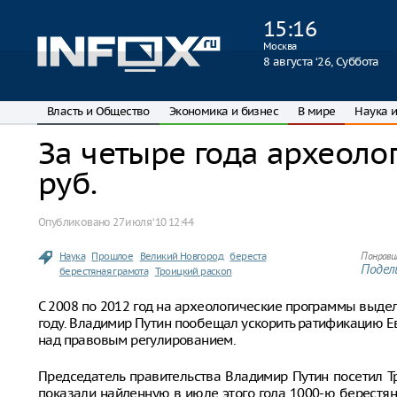
15
:
16
Москва
8 августа ‘26, Суббота
Власть и Общество
Экономика и бизнес
В мире
Наука и
За четыре года археолог
руб.
Опубликовано
27 июля ‘10 12:44
Наука
Прошлое
Великий Новгород
береста
Понрави
Подели
берестяная грамота
Троицкий раскоп
С 2008 по 2012 год на археологические программы выделяе
году. Владимир Путин пообещал ускорить ратификацию Е
над правовым регулированием.
Председатель правительства Владимир Путин посетил Т
показали найденную в июле этого года 1000-ю берестян