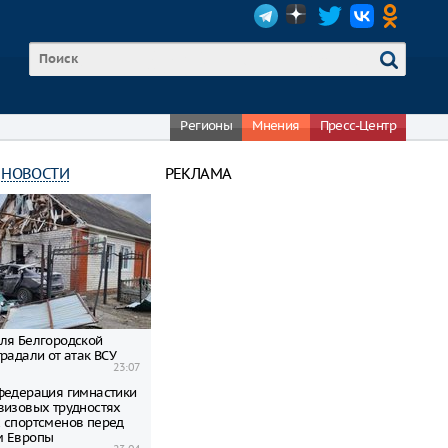
Регионы
Мнения
Пресс-Центр
 НОВОСТИ
РЕКЛАМА
ля Белгородской
радали от атак ВСУ
23:07
федерация гимнастики
визовых трудностях
 спортсменов перед
м Европы