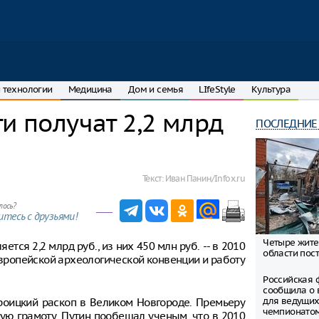
 технологии
Медицина
Дом и семья
LIfeStyle
Культура
и получат 2,2 млрд
ПОСЛЕДНИЕ
Текст:
Иван Панин/Infox.ru
лось?
тесь с друзьями!
Четыре жите
тся 2,2 млрд руб., из них 450 млн руб. -- в 2010
области пост
вропейской археологической конвенции и работу
Российская 
сообщила о 
для ведущих
роицкий раскоп в Великом Новгороде. Премьеру
чемпионато
ую грамоту. Путин пообещал ученым, что в 2010