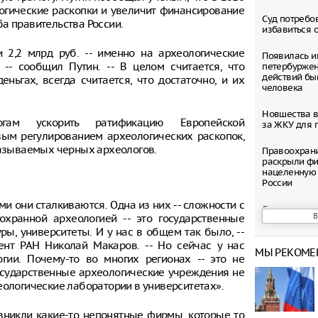
логические раскопки и увеличит финансирование
Суд потребо
а правительства России.
избавиться 
2,2 млрд руб. -- именно на археологические
Появилась и
 -- сообщил Путин. -- В целом считается, что
петербуржен
действий бы
еньгах, всегда считается, что достаточно, и их
человека
Новшества в
огам ускорить ратификацию Европейской
за ЖКУ для 
вым регулированием археологических раскопок,
называемых черных археологов.
Правоохран
раскрыли фи
нацеленную 
России
и они сталкиваются. Одна из них -- сложности с
Северные ол
охранной археологией -- это государственные
Шпицбергене
причине
ры, университеты. И у нас в общем так было, --
дент РАН Николай Макаров. -- Но сейчас у нас
МЫ РЕКОМЕ
Тысячи груз
гии. Почему-то во многих регионах -- это не
границе Укр
 государственные археологические учреждения не
еологические лаборатории в университетах».
Младенец ро
часа после 
озникли какие-то непонятные фирмы, которые то
матери, упав