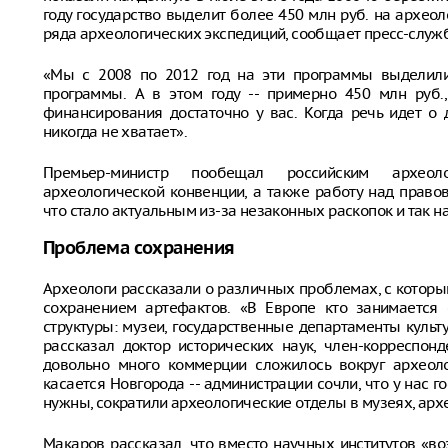
году государство выделит более 450 млн руб. на архео
ряда археологических экспедиций, сообщает пресс-служб
«Мы с 2008 по 2012 год на эти программы выделили 
программы. А в этом году -- примерно 450 млн руб.,
финансирования достаточно у вас. Когда речь идет о д
никогда не хватает».
Премьер-министр пообещал российским археол
археологической конвенции, а также работу над право
что стало актуальным из-за незаконных раскопок и так 
Проблема сохранения
Археологи рассказали о различных проблемах, с которым
сохранением артефактов. «В Европе кто занимается 
структуры: музеи, государственные департаменты культу
рассказал доктор исторических наук, член-корреспон
довольно много коммерции сложилось вокруг археоло
касается Новгорода -- администрации сочли, что у нас
нужны, сократили археологические отделы в музеях, арх
Макаров рассказал, что вместо научных институтов «в