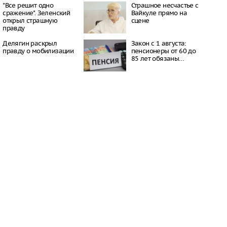
16:21
"Все решит одно
Страшное несчастье с
сражение". Зеленский
Вайкуле прямо на
 период простуд может
открыл страшную
сцене
о обязательное
правду
сок
16:18
Делягин раскрыл
Закон с 1 августа:
ити-шоу поужинала с
правду о мобилизации
пенсионеры от 60 до
дной миски, вызвав
85 лет обязаны…
у зрителей
16:15
объем
анных автомобилей в
з альтернативные
ле увеличился в 1,6
16:13