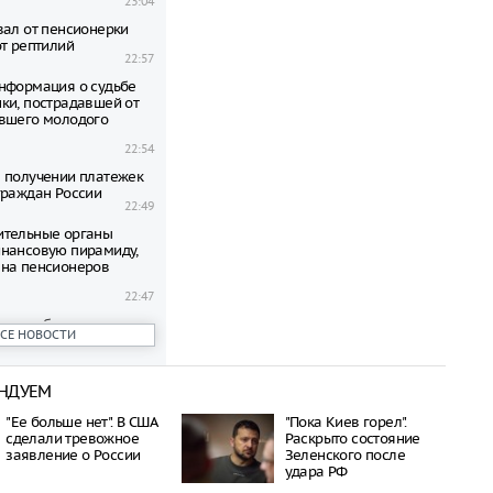
23:04
вал от пенсионерки
от рептилий
22:57
нформация о судьбе
ки, пострадавшей от
вшего молодого
22:54
 получении платежек
граждан России
22:49
ительные органы
нансовую пирамиду,
на пенсионеров
22:47
ени гибнут на
ВСЕ НОВОСТИ
 по неизвестной
22:42
НДУЕМ
овиков застряли на
аины и Польши
"Ее больше нет". В США
"Пока Киев горел".
22:38
сделали тревожное
Раскрыто состояние
дился спустя полтора
заявление о России
Зеленского после
трагической гибели
удара РФ
шей с 10-го этажа