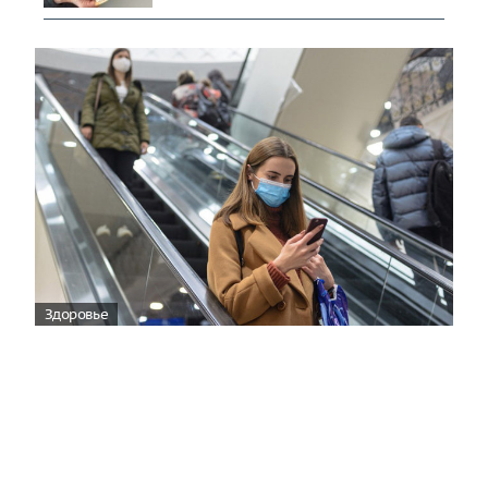
Здоровье
Вирусам вопреки: практическое
руководство по противовирусной
защите
08:00
Поздняя осень — время, когда «мелочи» решают
исход сезона.