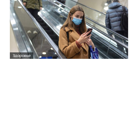
Здоровье
Вирусам вопреки: практическое
руководство по противовирусной
защите
08:00
Поздняя осень — время, когда «мелочи» решают
исход сезона.