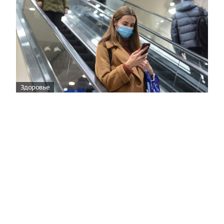
Здоровье
Вирусам вопреки: практическое
руководство по противовирусной
защите
08:00
Поздняя осень — время, когда «мелочи» решают
исход сезона.