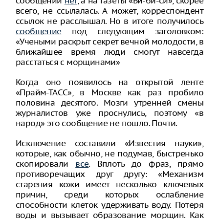
сообщений
нет
, а на газеты «Би-би-си», скорее
всего, не ссылалась. А может, корреспондент
ссылок не расслышал. Но в итоге получилось
сообщение
под следующим заголовком:
«Учеными раскрыт секрет вечной молодости, в
ближайшее время люди смогут навсегда
расстаться с морщинами»
Когда оно появилось на открытой ленте
«Прайм-ТАСС», в Москве как раз пробило
половина десятого. Мозги утренней смены
журналистов уже проснулись, поэтому «в
народ» это сообщение не пошло. Почти.
Исключение составили «Известия науки»,
которые, как обычно, не подумав, быстренько
скопировали
все
. Вплоть до фраз, прямо
противоречащих друг другу: «Механизм
старения кожи имеет несколько ключевых
причин, среди которых ослабление
способности клеток удерживать воду. Потеря
воды и вызывает образование морщин. Как