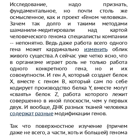
Исследование, надо признать,
фундаментальное, но почти столь же
осмысленное, как и проект «Геном человека».
Зачем так долго и такими методами
шаманили-медитировали над картой
человеческого генома специалисты компании
-- непонятно. Ведь даже работа всего одного
гена может кардинально
изменить
облик
живого существа. А сейчас уже четко ясно, что
в организме играет роль не только работа
одного конкретного гена, но и их
совокупности. И ген А, который создает белок
X, вместе с геном B, который сам по себе
кодирует производство белка Y, вместе могут
«сваять» белок Z, работа которого лежит
совершенно в иной плоскости, чем у первых
двух. И вообще, ДНК разных тканей человека
содержат разные
модификации генов.
Так что поверхностное изучение (причем
даже не всего, а части, хоть и большей) генома