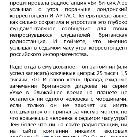
процитировала радиостанция «Би-би-си». А ее
услышал с утра пораньше лондонский
корреспондент ИТАР-ТАСС. Теперь представьте,
как сильно сократила и упростила это глубоко
фундаментальное сообщение для своих
непроснувшихся слушателей британская
радиостанция. И поймете, что именно
услышал в седьмом часу утра корреспондент
российского информагентства.
Надо отдать ему должное – он запомнил (или
успел записать) ключевые цифры: 25 тысяч, 1,5
тысячи, 700. И слово «ген». Правда, ехидные
замечания британских диджеев из серии
«Уже в ближайшее время на планете не
останется ни одного человека с морщинами,
если только он не захочет их иметь
специально» он принял за чистую монету, но
что возьмешь с человека в седьмом часу утра?
Тем более что ни на сайте радиостанции, ни
на сайте компании никаких текстовых