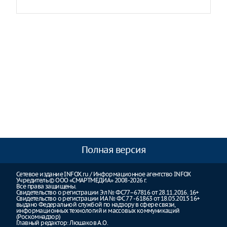
Полная версия
Сетевое издание INFOX.ru / Информационное агентство INFOX
Учредитель © ООО «СМАРТМЕДИА» 2008-2026 г.
Все права защищены.
Свидетельство о регистрации Эл № ФС77–67816 от 28.11.2016. 16+
Свидетельство о регистрации ИА № ФС 77 - 61863 от 18.05.2015 16+
выдано Федеральной службой по надзору в сфере связи,
информационных технологий и массовых коммуникаций
(Роскомнадзор)
Главный редактор: Люшаков А.О.