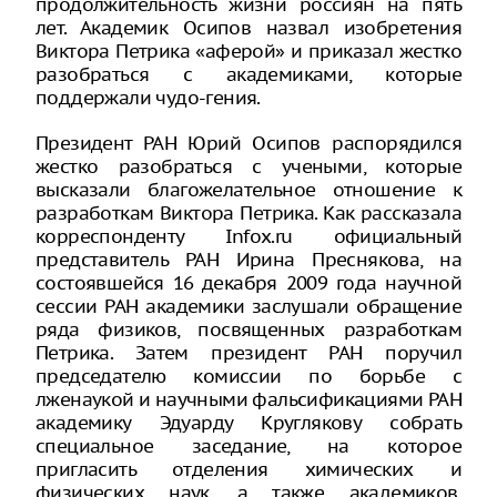
продолжительность жизни россиян на пять
лет. Академик Осипов назвал изобретения
Виктора Петрика «аферой» и приказал жестко
разобраться с академиками, которые
поддержали чудо-гения.
Президент РАН Юрий Осипов распорядился
жестко разобраться с учеными, которые
высказали благожелательное отношение к
разработкам Виктора Петрика. Как рассказала
корреспонденту Infox.ru официальный
представитель РАН Ирина Преснякова, на
состоявшейся 16 декабря 2009 года научной
сессии РАН академики заслушали обращение
ряда физиков, посвященных разработкам
Петрика. Затем президент РАН поручил
председателю комиссии по борьбе с
лженаукой и научными фальсификациями РАН
академику Эдуарду Круглякову собрать
специальное заседание, на которое
пригласить отделения химических и
физических наук, а также академиков,