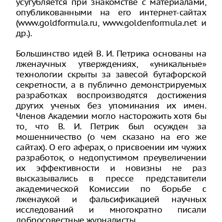
усугубляется при знакомстве с материалами,
опубликованными на его интернет-сайтах
(www.goldformula.ru, www.goldenformula.net и
др.).
Большинство идей В. И. Петрика основаны на
лженаучных утверждениях, «уникальные»
технологии скрыты за завесой бутафорской
секретности, а в публично демонстрируемых
разработках воспроизводятся достижения
других ученых без упоминания их имен.
Членов Академии могло насторожить хотя бы
то, что В. И. Петрик был осужден за
мошенничество (о чем сказано на его же
сайтах). О его аферах, о присвоении им чужих
разработок, о недопустимом преувеличении
их эффективности и новизны не раз
высказывались в прессе представители
академической Комиссии по борьбе с
лженаукой и фальсификацией научных
исследований и многократно писали
добросовестные журналисты.