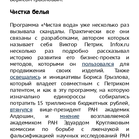
Чистка белья
Программа «Чистая вода» уже несколько раз
вызывала скандалы. Практически все они
связаны с разработками, автором которых
называет себя Виктор Петрик. Infox.ru
несколько раз подробно рассказывал
историю развития его бизнес-проекта и
методов, которыми он
пользовался
для
продвижения своих изделий. Также
освещались
и инициативы Бориса Грызлова,
который владеет совместным с Петриком
патентом, и как в эту программу, на которую
изначально единороссы собирались
потратить 15 триллионов бюджетных рублей,
втянулся
вице-президент РАН академик
Алдошин, и
мнение
возглавляемой
академиком РАН Эдуардом Кругляковым
комиссии по борьбе с лженаукой и
фальсификацией научных исследований РАН