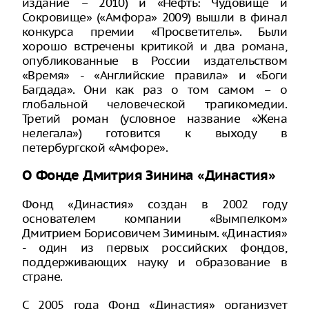
издание – 2010) и «Нефть: Чудовище и
Сокровище» («Амфора» 2009) вышли в финал
конкурса премии «Просветитель». Были
хорошо встречены критикой и два романа,
опубликованные в России издательством
«Время» - «Английские правила» и «Боги
Багдада». Они как раз о том самом – о
глобальной человеческой трагикомедии.
Третий роман (условное название «Жена
нелегала») готовится к выходу в
петербургской «Амфоре».
О Фонде Дмитрия Зинина «Династия»
Фонд «Династия» создан в 2002 году
основателем компании «Вымпелком»
Дмитрием Борисовичем Зиминым. «Династия»
- один из первых российских фондов,
поддерживающих науку и образование в
стране.
С 2005 года Фонд «Династия» организует