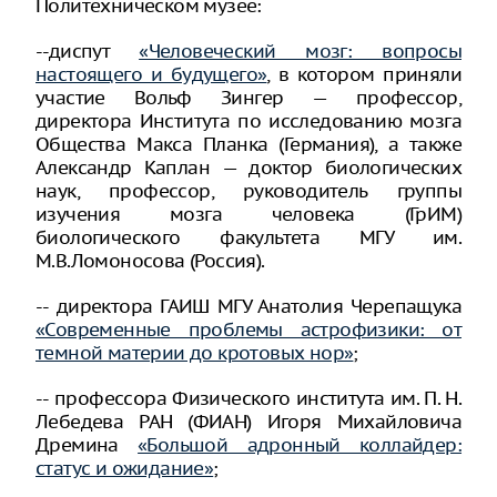
Политехническом музее:
--диспут
«Человеческий мозг: вопросы
настоящего и будущего»
, в котором приняли
участие Вольф Зингер — профессор,
директора Института по исследованию мозга
Общества Макса Планка (Германия), а также
Александр Каплан — доктор биологических
наук, профессор, руководитель группы
изучения мозга человека (ГрИМ)
биологического факультета МГУ им.
М.В.Ломоносова (Россия).
-- директора ГАИШ МГУ Анатолия Черепащука
«Современные проблемы астрофизики: от
темной материи до кротовых нор»
;
-- профессора Физического института им. П. Н.
Лебедева РАН (ФИАН) Игоря Михайловича
Дремина
«Большой адронный коллайдер:
статус и ожидание»
;