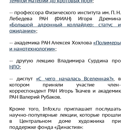
темной материи до кротовых нор»
;
-- профессора Физического института им. П. Н.
Лебедева РАН (ФИАН) Игоря Дремина
«Большой адронный коллайдер: статус и
ожидание»
;
-- академика РАН Алексея Хохлова
«Полимеры
и нанотехнологии»
;
-- другую лекцию Владимира Сурдина про
НЛО
;
-- диспут
«С чего началась Вселенная?»
, в
котором приняли участие член-
корреспондент РАН Игорь Ткачев и академик
РАН Валерий Рубаков.
Кроме того, Infox.ru приглашает послушать
научно-популярные лекции, которые прошли
в Центральном доме художника при
поддержке фонда «Династия»: