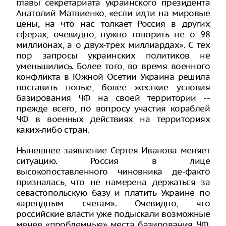
главы секретариата украинского президента
Анатолий Матвиенко, «если идти на мировые
цены, на что нас толкает Россия в других
сферах, очевидно, нужно говорить не о 98
миллионах, а о двух-трех миллиардах». С тех
пор запросы украинских политиков не
уменьшились. Более того, во время военного
конфликта в Южной Осетии Украина решила
поставить новые, более жесткие условия
базирования ЧФ на своей территории --
прежде всего, по вопросу участия кораблей
ЧФ в военных действиях на территориях
каких-либо стран.
Нынешнее заявление Сергея Иванова меняет
ситуацию. Россия в лице
высокопоставленного чиновника де-факто
призналась, что не намерена держаться за
севастопольскую базу и платить Украине по
«арендным счетам». Очевидно, что
российские власти уже подыскали возможные
менее «проблемные» места базирования ЧФ.