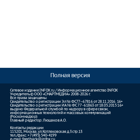
Полная версия
Сетевое издание INFOX.ru / Информационное агентство INFOX
Учредитель © ООО «СМАРТМЕДИА» 2008-2026 г.
Все права защищены.
Свидетельство о регистрации Эл № ФС77–67816 от 28.11.2016. 16+
Свидетельство о регистрации ИА № ФС 77 - 61863 от 18.05.2015 16+
выдано Федеральной службой по надзору в сфере связи,
информационных технологий и массовых коммуникаций
(Роскомнадзор)
Главный редактор: Люшаков А.О.
Контакты редакции
115201, Москва, ул.Котляковская д.3 стр.13
тел./факс: +7 (495) 540-4199
e-mail:
feedback@infox.ru