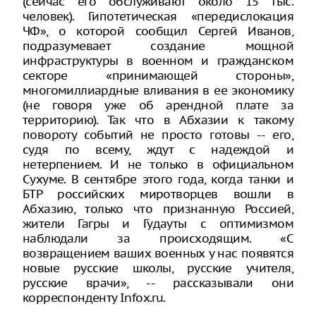
(сейчас его обслуживают около 15 тыс.
человек). Гипотетическая «передислокация
ЧФ», о которой сообщил Сергей Иванов,
подразумевает создание мощной
инфраструктуры в военном и гражданском
секторе «принимающей стороны»,
многомиллиардные вливания в ее экономику
(не говоря уже об арендной плате за
территорию). Так что в Абхазии к такому
повороту событий не просто готовы -- его,
судя по всему, ждут с надеждой и
нетерпением. И не только в официальном
Сухуме. В сентябре этого года, когда танки и
БТР российских миротворцев вошли в
Абхазию, только что признанную Россией,
жители Гагры и Гудауты с оптимизмом
наблюдали за происходящим. «С
возвращением ваших военных у нас появятся
новые русские школы, русские учителя,
русские врачи», -- рассказывали они
корреспонденту Infox.ru.