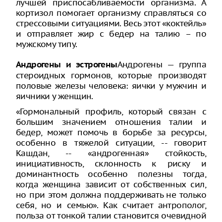
лучшей приспосабливаемости организма. А
кортизол помогает организму справляться со
стрессовыми ситуациями. Весь этот «коктейль»
и отправляет жир с бедер на талию – по
мужскому типу.
Андрогены — группа
Андрогены и эстрогены
стероидных гормонов, которые производят
половые железы человека: яички у мужчин и
яичники у женщин.
«Гормональный профиль, который связан с
большим значением отношения талии и
бедер, может помочь в борьбе за ресурсы,
особенно в тяжелой ситуации, -- говорит
Кашдан, -- «андрогенная» стойкость,
инициативность, склонность к риску и
доминантность особенно полезны тогда,
когда женщина зависит от собственных сил,
но при этом должна поддерживать не только
себя, но и семью». Как считает антрополог,
польза от тонкой талии становится очевидной