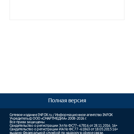
Полная версия
Сетевое издание INFOX.ru / Информационное агентство INFOX
Учредитель © ООО «СМАРТМЕДИА» 2008-2026 г.
Все права защищены.
Свидетельство о регистрации Эл № ФС77–67816 от 28.11.2016. 16+
Свидетельство о регистрации ИА № ФС 77 - 61863 от 18.05.2015 16+
выдано Федеральной службой по надзору в сфере связи,