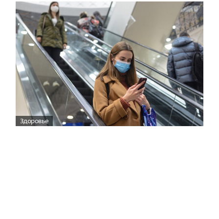
Здоровье
Вирусам вопреки: практическое
руководство по противовирусной
защите
08:00
Поздняя осень — время, когда «мелочи» решают
исход сезона.