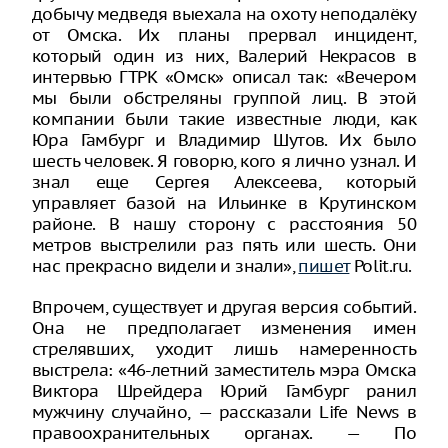
добычу медведя выехала на охоту неподалёку
от Омска. Их планы прервал инцидент,
который один из них, Валерий Некрасов в
интервью ГТРК «Омск» описал так: «Вечером
мы были обстреляны группой лиц. В этой
компании были такие известные люди, как
Юра Гамбург и Владимир Шутов. Их было
шесть человек. Я говорю, кого я лично узнал. И
знал еще Сергея Алексеева, который
управляет базой на Ильинке в Крутинском
районе. В нашу сторону с расстояния 50
метров выстрелили раз пять или шесть. Они
нас прекрасно видели и знали»,
пишет
Polit.ru.
Впрочем, существует и другая версия событий.
Она не предполагает изменения имен
стрелявших, уходит лишь намеренность
выстрела: «46-летний заместитель мэра Омска
Виктора Шрейдера Юрий Гамбург ранил
мужчину случайно, — рассказали Life News в
правоохранительных органах. — По