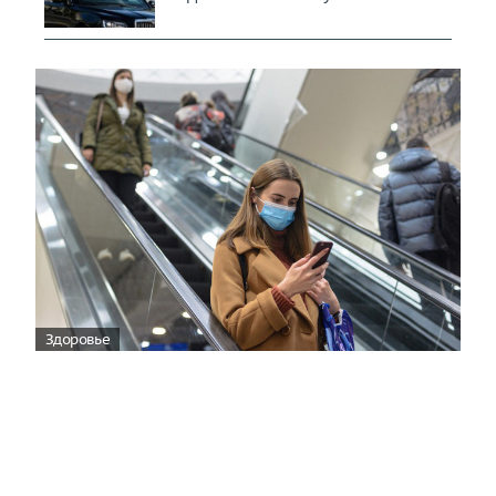
Здоровье
Вирусам вопреки: практическое
руководство по противовирусной
защите
08:00
Поздняя осень — время, когда «мелочи» решают
исход сезона.