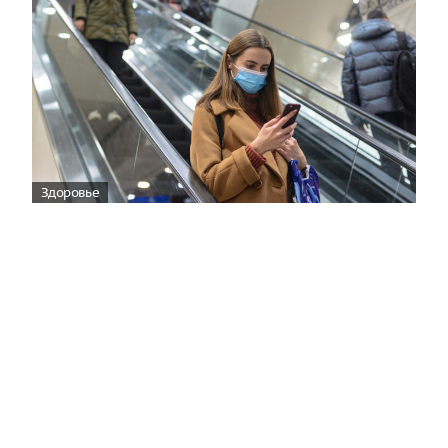
Здоровье
Вирусам вопреки: практическое
руководство по противовирусной
защите
08:00
Поздняя осень — время, когда «мелочи» решают
исход сезона.