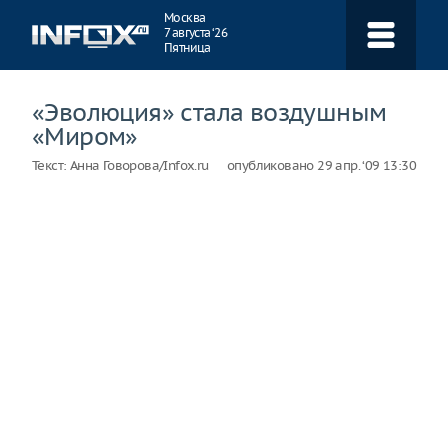
Навигация
Москва
7 августа ‘26
Пятница
«Эволюция» стала воздушным
«Миром»
Текст:
Анна Говорова/Infox.ru
опубликовано
29 апр. ‘09 13:30