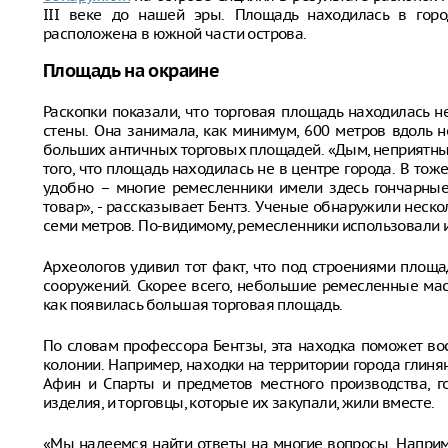
III веке до нашей эры. Площадь находилась в горо
расположена в южной части острова.
Площадь на окраине
Раскопки показали, что торговая площадь находилась не 
стены. Она занимала, как минимум, 600 метров вдоль 
больших античных торговых площадей. «Дым, неприятные
того, что площадь находилась не в центре города. В тож
удобно – многие ремесленники имели здесь гончарные
товар», - рассказывает Бентз. Ученые обнаружили неско
семи метров. По-видимому, ремесленники использовали 
Археологов удивил тот факт, что под строениями площ
сооружений. Скорее всего, небольшие ремесленные мас
как появилась большая торговая площадь.
По словам профессора Бентзы, эта находка поможет во
колонии. Например, находки на территории города глиня
Афин и Спарты и предметов местного производства, г
изделия, и торговцы, которые их закупали, жили вместе.
«Мы надеемся найти ответы на многие вопросы. Наприм