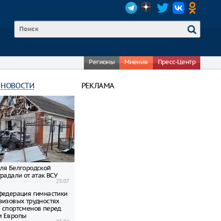
Регионы
Мнения
Пресс-Центр
 НОВОСТИ
РЕКЛАМА
ля Белгородской
радали от атак ВСУ
23:07
федерация гимнастики
визовых трудностях
 спортсменов перед
м Европы