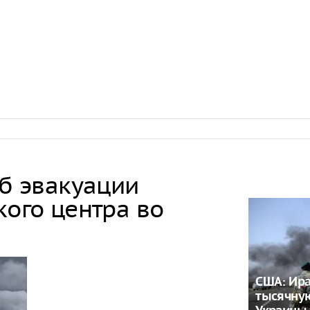
об эвакуации
кого центра во
США: Ира
тысячну