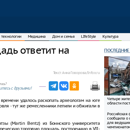
 технологии
Медицина
Дом и семья
LIfeStyle
Культура
адь ответит на
ПОСЛЕДНИЕ
Текст:
Анна Говорова/Infox.ru
лось?
тесь с друзьями!
Четыре жите
времени удалось раскопать археологам на юге
области пост
овля - тут же ремесленники лепили и обжигали в
Российская 
сообщила о 
для ведущих
зы (Martin Bentz) из Боннского университета
чемпионато
греческую торговую площадь, построенную в VII-