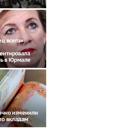
ец всего»:
ентировала
ль в Юрмале
очно изменили
по вкладам