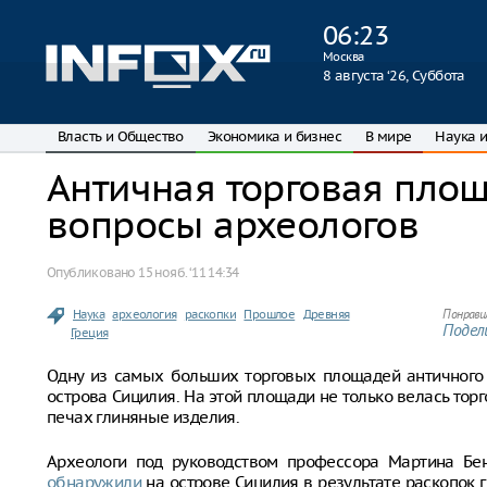
06
:
23
Москва
8 августа ‘26, Суббота
Власть и Общество
Экономика и бизнес
В мире
Наука и
Античная торговая площ
вопросы археологов
Опубликовано
15 нояб. ‘11 14:34
Наука
археология
раскопки
Прошлое
Древняя
Понрави
Подели
Греция
Одну из самых больших торговых площадей античного 
острова Сицилия. На этой площади не только велась торг
печах глиняные изделия.
Археологи под руководством профессора Мартина Бент
обнаружили
на острове Сицилия в результате раскопок 