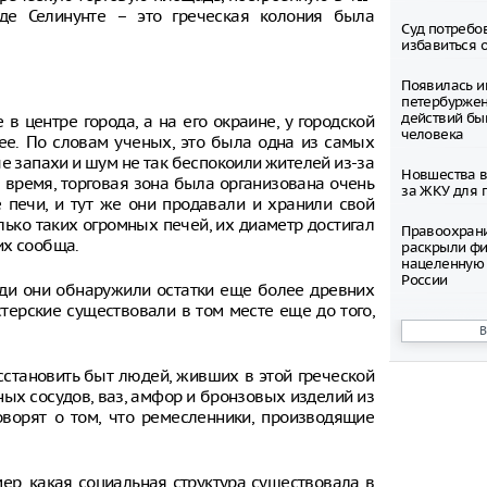
де Селинунте – это греческая колония была
Суд потребо
избавиться 
Появилась и
петербуржен
действий бы
в центре города, а на его окраине, у городской
человека
нее. По словам ученых, это была одна из самых
 запахи и шум не так беспокоили жителей из-за
Новшества в
е время, торговая зона была организована очень
за ЖКУ для 
 печи, и тут же они продавали и хранили свой
лько таких огромных печей, их диаметр достигал
Правоохран
их сообща.
раскрыли фи
нацеленную 
России
ади они обнаружили остатки еще более древних
терские существовали в том месте еще до того,
Северные ол
Шпицбергене
причине
сстановить быт людей, живших в этой греческой
Тысячи груз
ных сосудов, ваз, амфор и бронзовых изделий из
границе Укр
оворят о том, что ремесленники, производящие
Младенец ро
часа после 
ер, какая социальная структура существовала в
матери, упав