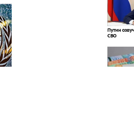
Путин озву
СВО
Закон с 1 а
от 60 до 85
ерховного комиссара ООН по правам человека
кте на Украине, обязаны принять все возможные
остью