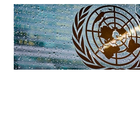
Совбез ООН
По мнению официального представителя Управления В
(УВКПЧ) Марты Уртадо, стороны, участвующие в конфли
меры для защиты мирных жителей от любых угроз.
Читать полн