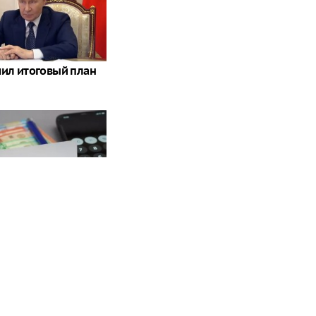
чил итоговый план
вгуста: пенсионеры
 лет обязаны…