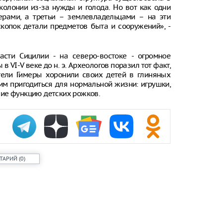
колонии из-за нужды и голода. Но вот как одни
ерами, а третьи – землевладельцами – на эти
Онищенко: в
быть введен
копок детали предметов быта и сооружений», -
ношение ма
Звезда реал
сти Сицилии - на северо-востоке - огромное
кошкой из о
отвращение 
 VI-V веке до н. э. Археологов поразил тот факт,
тели Гимеры хоронили своих детей в глиняных
"Автостат": 
 им пригодиться для нормальной жизни: игрушки,
импортиров
ие функцию детских рожков.
Россию чере
каналы в ию
раза
ТАРИЙ
(
0
)