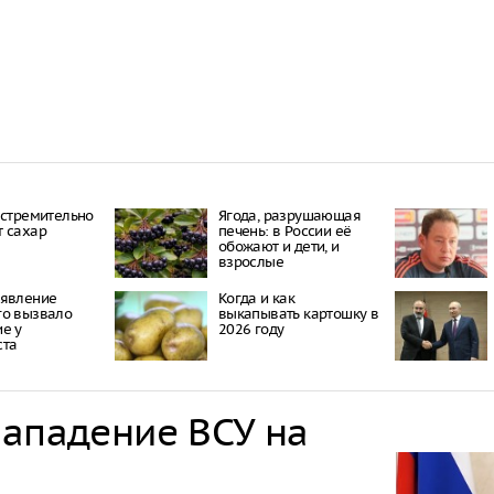
 стремительно
Ягода, разрушающая
 сахар
печень: в России её
обожают и дети, и
взрослые
аявление
Когда и как
го вызвало
выкапывать картошку в
е у
2026 году
ста
нападение ВСУ на