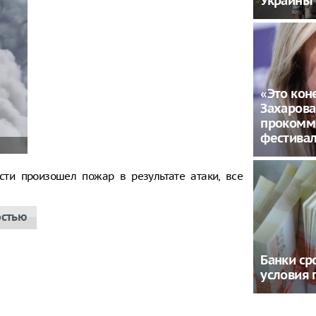
Украины
«Это кон
Захарова
прокомм
фестива
сти произошел пожар в результате атаки, все
остью
Банки ср
условия 