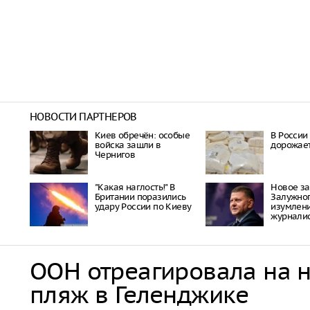
НОВОСТИ ПАРТНЕРОВ
Киев обречён: особые
В России
войска зашли в
дорожает
Чернигов
"Какая наглость!" В
Новое з
Британии поразились
Залужно
удару России по Киеву
изумлени
журнали
ООН отреагировала на 
пляж в Геленджике