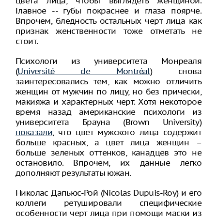
цвета лица, чтобы выглядеть женщиной.
Главное -- губы покраснее и глаза поярче.
Впрочем, бледность остальных черт лица как
признак женственности тоже отметать не
стоит.
Психологи из университета Монреаля
(
Université de Montréal
) снова
заинтересовались тем, как можно отличить
женщин от мужчин по лицу, но без прически,
макияжа и характерных черт. Хотя некоторое
время назад американские психологи из
университета Брауна (Brown University)
показали
, что цвет мужского лица содержит
больше красных, а цвет лица женщин –
больше зеленых оттенков, канадцев это не
остановило. Впрочем, их данные легко
дополняют результаты южан.
Николас Дапьюс-Рой (Nicolas Dupuis-Roy) и его
коллеги ретушировали специфические
особенности черт лица при помощи маски из