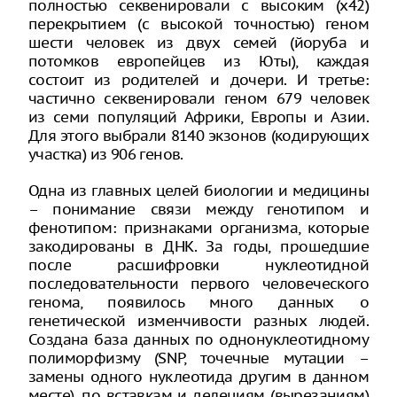
полностью секвенировали с высоким (х42)
перекрытием (с высокой точностью) геном
шести человек из двух семей (йоруба и
потомков европейцев из Юты), каждая
состоит из родителей и дочери. И третье:
частично секвенировали геном 679 человек
из семи популяций Африки, Европы и Азии.
Для этого выбрали 8140 экзонов (кодирующих
участка) из 906 генов.
Одна из главных целей биологии и медицины
– понимание связи между генотипом и
фенотипом: признаками организма, которые
закодированы в ДНК. За годы, прошедшие
после расшифровки нуклеотидной
последовательности первого человеческого
генома, появилось много данных о
генетической изменчивости разных людей.
Создана база данных по однонуклеотидному
полиморфизму (SNP, точечные мутации –
замены одного нуклеотида другим в данном
месте), по вставкам и делециям (вырезаниям)