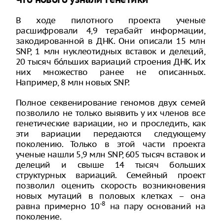
Что нового узнали генетики
В ходе пилотного проекта ученые
расшифровали 4,9 терабайт информации,
закодированной в ДНК. Они описали 15 млн
SNP, 1 млн нуклеотидных вставок и делеций,
20 тысяч бóльших вариаций строения ДНК. Их
них множество ранее не описанных.
Например, 8 млн новых SNP.
Полное секвенирование геномов двух семей
позволило не только выявить у их членов все
генетические вариации, но и проследить, как
эти вариации передаются следующему
поколению. Только в этой части проекта
ученые нашли 5,9 млн SNP, 605 тысяч вставок и
делеций и свыше 14 тысяч больших
структурных вариаций. Семейный проект
позволил оценить скорость возникновения
новых мутаций в половых клетках – она
-8
равна примерно 10
на пару оснований на
поколение.