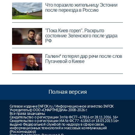
Полная версия
Сетевое издание INFOX.ru / Информационное агентство INFOX
Учредитель © ООО «СМАРТМЕДИА» 2008-2026 г.
Все права защищены.
Свидетельство о регистрации Эл № ФС77–67816 от 28.11.2016. 16+
Свидетельство о регистрации ИА № ФС 77 - 61863 от 18.05.2015 16+
выдано Федеральной службой по надзору в сфере связи,
информационных технологий и массовых коммуникаций
(Роскомнадзор)