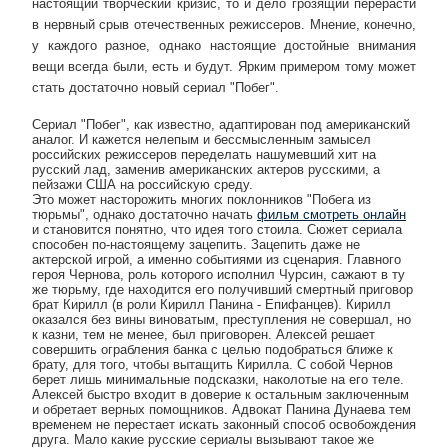
настоящий творческий кризис, то и дело грозящий перерасти
в нервный срыв отечественных режиссеров. Мнение, конечно,
у каждого разное, однако настоящие достойные внимания
вещи всегда были, есть и будут. Ярким примером тому может
стать достаточно новый сериал "Побег".
Сериал "Побег", как известно, адаптирован под американский
аналог. И кажется нелепым и бессмысленным замысел
российских режиссеров переделать нашумевший хит на
русский лад, заменив американских актеров русскими, а
пейзажи США на российскую среду.
Это может насторожить многих поклонников "Побега из
тюрьмы", однако достаточно начать
фильм смотреть онлайн
и становится понятно, что идея того стоила. Сюжет сериала
способен по-настоящему зацепить. Зацепить даже не
актерской игрой, а именно событиями из сценария. Главного
героя Чернова, роль которого исполнил Чурсин, сажают в ту
же тюрьму, где находится его получивший смертный приговор
брат Кирилл (в роли Кирилл Панина - Епифанцев). Кирилл
оказался без вины виноватым, преступления не совершал, но
к казни, тем не менее, был приговорен. Алексей решает
совершить ограбления банка с целью подобраться ближе к
брату, для того, чтобы вытащить Кирилла. С собой Чернов
берет лишь минимальные подсказки, наколотые на его теле.
Алексей быстро входит в доверие к остальным заключенным
и обретает верных помощников. Адвокат Панина Дунаева тем
временем не перестает искать законный способ освобождения
друга. Мало какие русские сериалы вызывают такое же