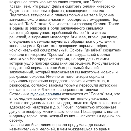
искреннее переживание за своих героев, как "Побег".
Кстати, тем, кто решил фильм смотреть онлайн интересно
будет знать несколько фактов, касающихся сериала.
Подготовка татуировки с планом тюрьмы на теле Чурсина
занимала около шести часов и проводилась ежедневно. Под
кличкой "Коба" также был известен и товарищ Сталин. Также
в одном из эпизодов в роли заключенного снимался
настоящий преступник, пробывший более 15-ти лет за
решеткой, а тюремная медсестра Агишева, играющая врача,
специально к съемкам научилась обращаться с уколами и
капельницами. Кроме того, декорации тюрьмы – образ,
исключительной собирательный. Основы "дизайна" создатели
черпали в питерских "Крестах", а в натуральной съемке
мелькнула Новгородская тюрьма, на один день съемки
которой ушло полгода ожидания разрешения. Консультантом
создателей сериала также был реальный бывший
заключенный, который подсказывал им некоторые нюансы и
раскрывал секреты. Именно от него, актеры сериала
научились правильно передавать записки через окна, а
режиссеры, согласно законам тюрьмы переобули актерский
состав из сапог и ботинок в специальные тапочки.
Остальные
русские сериалы
отличаются от "Побега" тем, что
в последнем каждая серия –действительно уникальна.
Множество динамичных эпизодов, таких как бунт зэков, взрыв
адвокатской квартиры и д.р. "Побег" полностью отображает
дикую атмосферу жизни в заключении. Позавидовать нельзя
и одному герою, ведь каждый из них – несчастен и одинок по-
своему.
Главная идейная линия сериала продумана до самых
незначительных мелочей, в чем убеждаешься во время