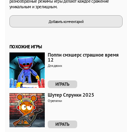
разнообразные режимы игры делают каждое сражение
уникальным и зрелищным.
Добавить комментарий
ПОХОЖИЕ ИГРЫ
Поппи смэшерс страшное время
12
Для двоих
ИГРАТЬ
Шутер Спрунки 2025
Стрелялки
ИГРАТЬ