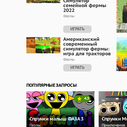
Симулятор
семейной фермы
2022
Фермы
ИГРАТЬ
Американский
современный
симулятор фермы:
игра для тракторов
Фермы
ИГРАТЬ
ПОПУЛЯРНЫЕ ЗАПРОСЫ
4.3
Спрунки малыш ФАЗА 3
Спрунки М
Пазлы
Приключения