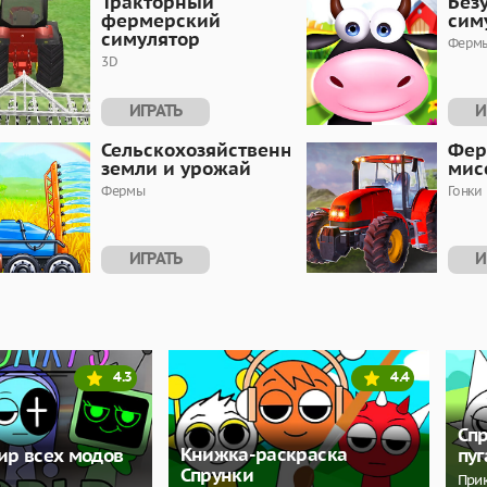
Тракторный
Без
фермерский
сим
симулятор
Ферм
3D
ИГРАТЬ
И
Сельскохозяйственные
Фер
земли и урожай
мис
Фермы
Гонки
ИГРАТЬ
И
4.3
4.4
Сп
Книжка-раскраска
ир всех модов
пу
Спрунки
При