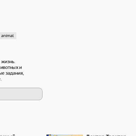
animal
 жизнь.
животных и
ые задания,
.