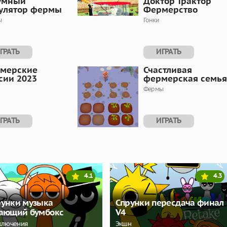
умный
Доктор Трактор
улятор фермы
Фермерство
ы
Гонки
ГРАТЬ
ИГРАТЬ
мерские
Счастливая
сии 2023
фермерская семья
Фермы
ГРАТЬ
ИГРАТЬ
4.1
4.3
рунки музыка
Спрунки пересдача финал
гающий бумбокс
V4
ключения
Экшн