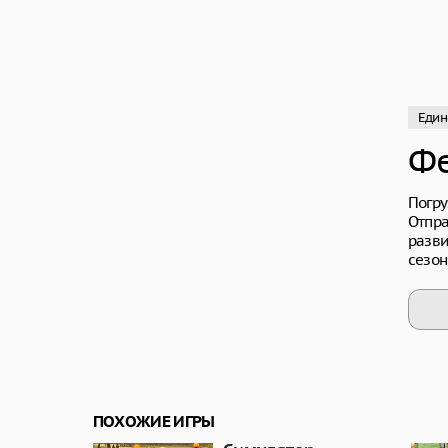
Един
Фе
Погру
Отпра
разви
сезон
ПОХОЖИЕ ИГРЫ