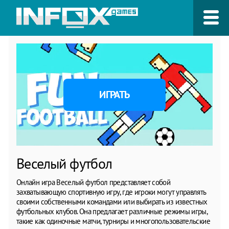
ИГРАТЬ
Веселый футбол
Онлайн игра Веселый футбол представляет собой
захватывающую спортивную игру, где игроки могут управлять
своими собственными командами или выбирать из известных
футбольных клубов. Она предлагает различные режимы игры,
такие как одиночные матчи, турниры и многопользовательские