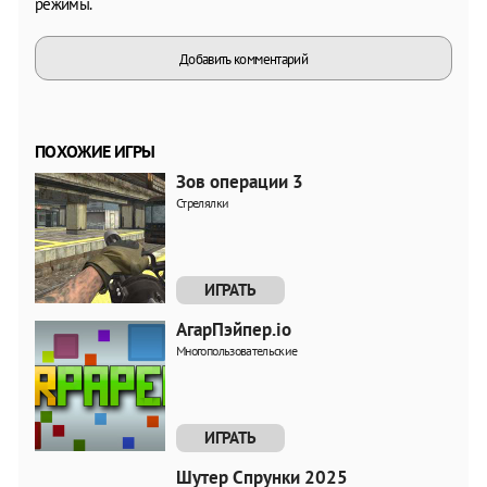
режимы.
Добавить комментарий
ПОХОЖИЕ ИГРЫ
Зов операции 3
Стрелялки
ИГРАТЬ
АгарПэйпер.io
Многопользовательские
ИГРАТЬ
Шутер Спрунки 2025