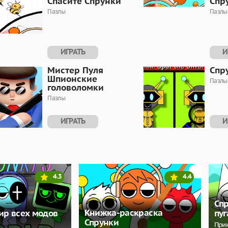
Спасите Спрунки
Спр
Пазлы
Пазлы
ИГРАТЬ
И
Мистер Пуля
Спр
Шпионские
Пазлы
головоломки
Пазлы
ИГРАТЬ
И
4.3
4.4
Сп
Книжка-раскраска
ир всех модов
пу
Спрунки
При