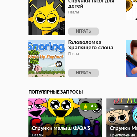
Спрунки пазл для
детей
Пазлы
ИГРАТЬ
Головоломка
храпящего слона
Пазлы
ИГРАТЬ
ПОПУЛЯРНЫЕ ЗАПРОСЫ
4.3
Спрунки малыш ФАЗА 3
Спрунки М
Пазлы
Приключения