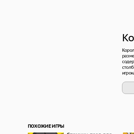
Ко
Корол
разме
содер
столб
игрок
ПОХОЖИЕ ИГРЫ