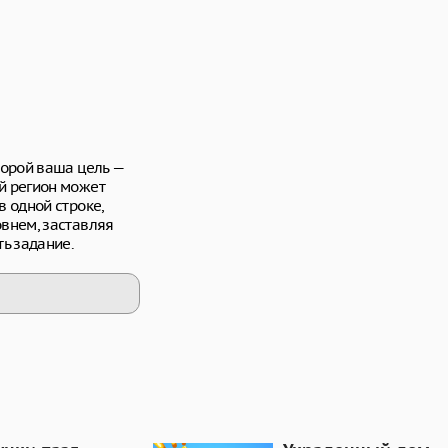
торой ваша цель —
й регион может
в одной строке,
овнем, заставляя
ь задание.