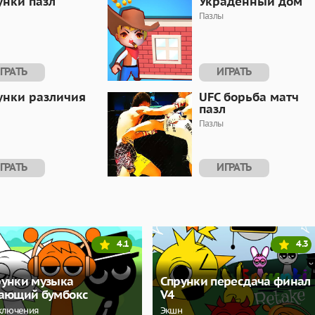
унки пазл
Украденный дом
Пазлы
ГРАТЬ
ИГРАТЬ
унки различия
UFC борьба матч
пазл
Пазлы
ГРАТЬ
ИГРАТЬ
4.1
4.3
рунки музыка
Спрунки пересдача финал
гающий бумбокс
V4
ключения
Экшн