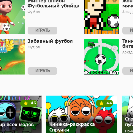
Мистер шпион
Жон
Футбольный убийца
мяч
Футбол
Аркад
ИГРАТЬ
И
Забавный футбол
Тан
битв
Футбол
Аркад
ИГРАТЬ
И
4.3
4.4
Сп
Книжка-раскраска
ир всех модов
пу
Спрунки
При