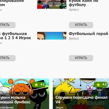
глирование
Кубок Азии по
ом
футболу
ы
Футбол
ГРАТЬ
ИГРАТЬ
к футбольная
Футбольный герой
а 1 2 3 4 Игрок
Футбол
ы
ГРАТЬ
ИГРАТЬ
4.1
4.3
рунки музыка
Спрунки пересдача финал
гающий бумбокс
V4
ключения
Экшн