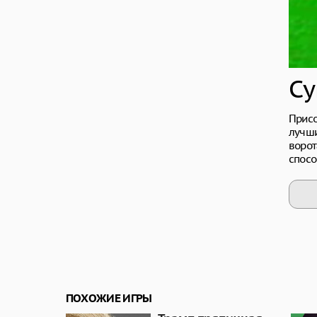
Су
Присо
лучши
ворот
спосо
ПОХОЖИЕ ИГРЫ