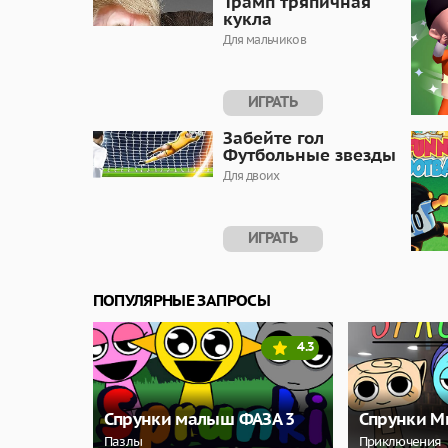
Трамп тряпичная
кукла
Для мальчиков
ИГРАТЬ
Забейте гол
Футбольные звезды
Для двоих
ИГРАТЬ
ПОПУЛЯРНЫЕ ЗАПРОСЫ
4.3
Спрунки малыш ФАЗА 3
Спрунки М
Пазлы
Приключения