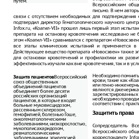
путем.
Всероссийским общ
письмо. В нем автор
связи с отсутствием необходимых для подтверждения 
подтвердил директор Гематологического научного цен
Infox.ru, «Коагил-VII» прошел лишь первый этап испыта
препарата на остановку кровотечения исследовано не б
этом «Коагил-VII» сравнивался с препаратом «Новосэве
все этапы клинических испытаний и применяется в 
Действующее вещество препарата «Новосэвен» также э
для остановки кровотечений и профилактики их разви
эффективность изучали как вне кровотечения, так и в ус
Необходимо помнить
Всероссийский
Защита пациентов
крови, такие как «Ко
союз общественных
или генно-инженерны
объединений пациентов
являются дженериками
объединяет более десяти
зарегистрированных 
российских организаций
необходимо проводит
пациентов, в которые входят
соответствии с практ
больные муковисцидозом,
рассеянным склерозом,
Защитить права
гемофилией, болезнью Гоше,
онкогематологическими
заболеваниями, низкорослостью,
Сопредседатель Вс
мукополисахаридозом,
Всероссийского общ
ревматологическими
корреспонденту Info
заболеваниями, эпилепсией.