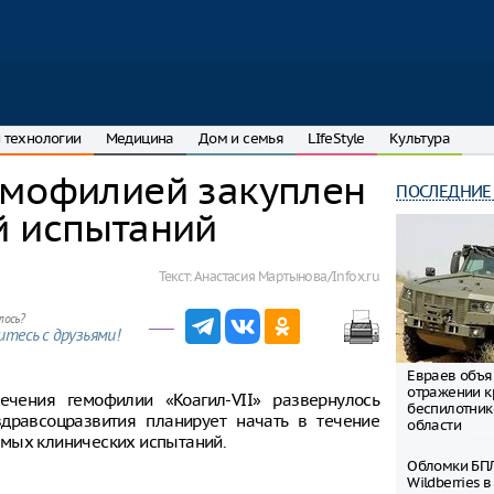
 технологии
Медицина
Дом и семья
LIfeStyle
Культура
емофилией закуплен
ПОСЛЕДНИЕ
й испытаний
Текст:
Анастасия Мартынова/Infox.ru
лось?
тесь с друзьями!
Евраев объя
отражении к
ечения гемофилии «Коагил-VII» развернулось
беспилотник
дравсоцразвития планирует начать в течение
области
имых клинических испытаний.
Обломки БПЛ
Wildberries 