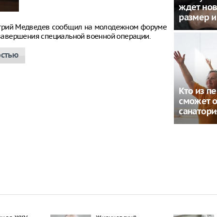
ждет нов
размер и
итрий Медведев сообщил на молодежном форуме
е завершения специальной военной операции.
остью
Кто из п
сможет о
санатори