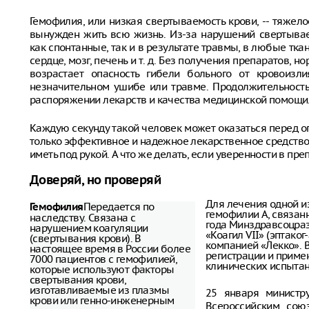
Гемофилия, или низкая свертываемость крови, -- тяжел
вынужден жить всю жизнь. Из-за нарушений свертывае
как спонтанные, так и в результате травмы, в любые тка
сердце, мозг, печень и т. д. Без получения препаратов,
возрастает опасность гибели больного от кровоиз
незначительном ушибе или травме. Продолжительност
распоряжении лекарств и качества медицинской помощи
Каждую секунду такой человек может оказаться перед о
только эффективное и надежное лекарственное средство
иметь под рукой. А что же делать, если уверенности в пре
Доверяй, но проверяй
Для лечения одной 
Передается по
Гемофилия
гемофилии А, связанн
наследству. Связана с
года Минздравсоцраз
нарушением коагуляции
«Коагил VII» (эптак
(свертывания крови). В
компанией «Лекко». В
настоящее время в России более
регистрации и приме
7000 пациентов с гемофилией,
клинических испытан
которые используют факторы
свертывания крови,
изготавливаемые из плазмы
25 января министр
крови или генно-инженерным
Всероссийским сою