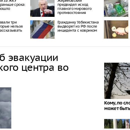
ии за ЖКУ
Жириновский
раньше срока:
предвидел исход
зошло
главного мирового
противостояния
звали три
Гражданку Узбекистана
торые нельзя
выдворят из РФ после
ассказывать
инцидента с ковриком
об эвакуации
кого центра во
Кому, по с
может быть 