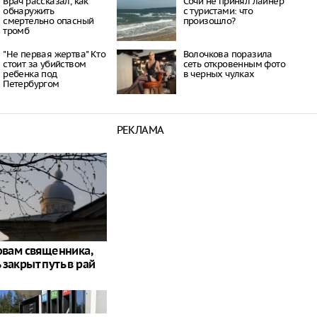
Врач рассказал, как
Сочи не принял лайнер
обнаружить
с туристами: что
смертельно опасный
произошло?
тромб
"Не первая жертва" Кто
Волочкова поразила
стоит за убийством
сеть откровенным фото
ребенка под
в черных чулках
Петербургом
РЕКЛАМА
ловам священника,
закрыт путь в рай