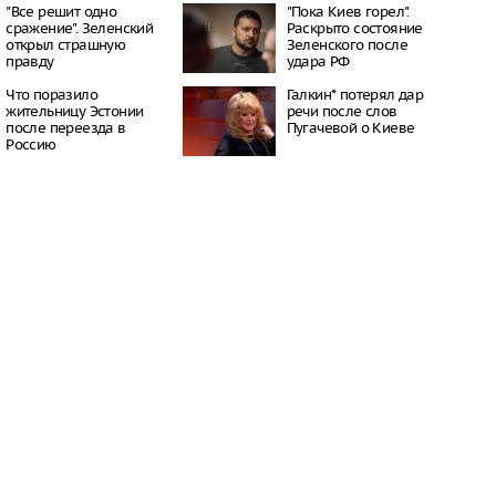
16:50
"Все решит одно
"Пока Киев горел".
сражение". Зеленский
Раскрыто состояние
бласти сгорел город,
открыл страшную
Зеленского после
 для съемок
правду
удара РФ
й битвы»
08:03
Что поразило
Галкин* потерял дар
сле атаки БПЛА
жительницу Эстонии
речи после слов
 склад Wildberries
после переезда в
Пугачевой о Киеве
07:44
Россию
чался пожар на
 из-за атаки
ов, 6 человек
06:39