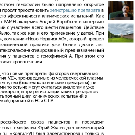
еством гемофилии было направлено открытое
ы просят приостановить
регистрацию препарата
в
В Тверской о
построенный
его эффективности клинических испытаний. Как
«Молодинско
тра РАМН академик Андрей Воробьев в интервью
ний с участием всего шести пациентов. Действие
В Рязани по
ыло, так же как и его применение у детей. При
эвакуировали
н», компании «Ново Нордиск АО», который прошел
клинической практике уже более десяти лет.
В Рязани на
птаког-альфа-активированный, предназначенный
предприятии
беспилотник
тия у пациентов с гемофилией А. При этом его
пострадали
ловиях кровотечения.
, что новые препараты факторов свертывания
агил-VII», производимые из человеческой плазмы
м путем (биотехнологические препараты), не
, то есть не могут считаться аналогами уже
лекарств, и при регистрации таких препаратов
ь полный цикл клинических испытаний в
икой, принятой в ЕС и США.
ероссийского союза пациентов и президент
ества гемофилии Юрий Жулев дал комментарий
x.ru: «Коагил-VII был зарегистрирован только в