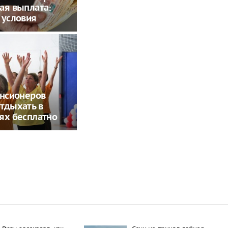
ая выплата:
 условия
енсионеров
тдыхать в
ях бесплатно