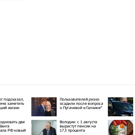
г подсказал,
Пользователей резко
емя заметить
осадили после вопроса
щий жизни
о Пугачевой и Галкине*
аздновать две
Володин: с 1 августа
Ванга
вырастут пенсии на
зала РФ новый
17,3 процента