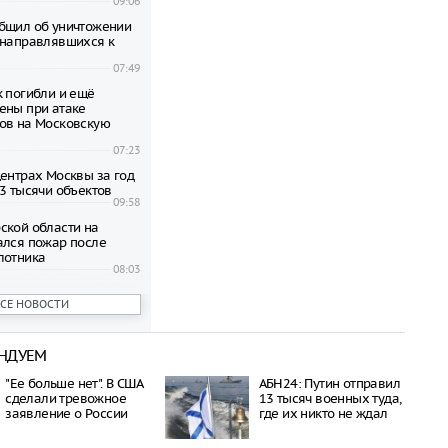
09:06
бщил об уничтожении
 направлявшихся к
07:49
к погибли и ещё
ены при атаке
ов на Московскую
07:23
центрах Москвы за год
,3 тысячи объектов
09:58
ской области на
ался пожар после
лотника
08:03
ших после взрыва в
ВСЕ НОВОСТИ
lzi Rossi в Москве
пяти
11:31
НДУЕМ
Москвы требуют
рафов за нарушения
"Ее больше нет". В США
АБН24: Путин отправил
сделали тревожное
13 тысяч военных туда,
11:19
заявление о России
где их никто не ждал
вестный несколько раз
 разработчика дронов