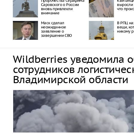
Пророчества Серафима
Квитанц
Саровского о России
выросли 
вновь привлекли
что прои
внимание
Маск сделал
В РПЦ на
неожиданное
вещи, ко
заявление о
никому р
завершении СВО
Wildberries уведомила 
сотрудников логистичес
Владимирской области