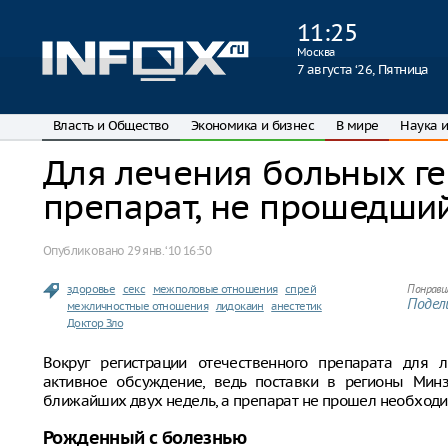
11
:
25
Москва
7 августа ‘26, Пятница
Власть и Общество
Экономика и бизнес
В мире
Наука и
Для лечения больных г
препарат, не прошедши
Опубликовано
29 янв. ‘10 16:50
здоровье
секс
межполовые отношения
спрей
Понрави
Подели
межличностные отношения
лидокаин
анестетик
Доктор Зло
Вокруг регистрации отечественного препарата для л
активное обсуждение, ведь поставки в регионы Минз
ближайших двух недель, а препарат не прошел необход
Рожденный с болезнью