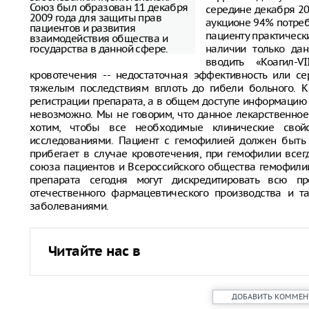
Союз был образован 11 декабря
середине декабря 20
2009 года для защиты прав
аукционе 94% потреб
пациентов и развития
пациенту практически
взаимодействия общества и
государства в данной сфере.
наличии только да
вводить «Коагил-
кровотечения -- недостаточная эффективность или с
тяжелым последствиям вплоть до гибели больного. 
регистрации препарата, а в общем доступе информацию 
невозможно. Мы не говорим, что данное лекарственное
хотим, чтобы все необходимые клинические свой
исследованиями. Пациент с гемофилией должен быть 
прибегает в случае кровотечения, при гемофилии всег
союза пациентов и Всероссийского общества гемофили
препарата сегодня могут дискредитировать всю пр
отечественного фармацевтического производства и т
заболеваниями.
Читайте нас в
ДОБАВИТЬ КОММЕН