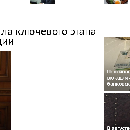
гла ключевого этапа
ции
Пенсион
вкладам
банковс
В август