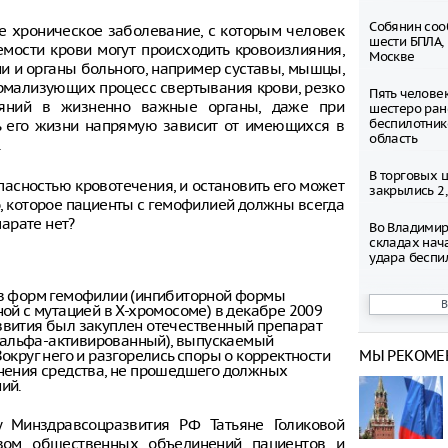
Собянин соо
ое хроническое заболевание, с которым человек
шести БПЛА,
мости крови могут происходить кровоизлияния,
Москве
ни и органы больного, например суставы, мышцы,
 нормализующих процесс свертывания крови, резко
Пять челове
лияний в жизненно важные органы, даже при
шестеро ран
беспилотник
ь его жизни напрямую зависит от имеющихся в
область
.
В торговых 
пасностью кровотечения, и остановить его может
закрылись 2
, которое пациенты с гемофилией должны всегда
парате нет?
Во Владимир
складах нач
удара беспи
из форм гемофилии (ингибиторной формы
Число погиб
ой с мутацией в Х-хромосоме) в декабре 2009
ресторане Ba
вития был закуплен отечественный препарат
выросло до 
ог-альфа-активированный), выпускаемый
округ него и разгорелись споры о корректности
МЫ РЕКОМЕ
Таксопарки 
нения средства, не прошедшего должных
снижения шт
ий.
парковки
у Минздравсоцразвития РФ Татьяне Голиковой
В Туле неиз
зом общественных объединений пациентов и
выстрелил в