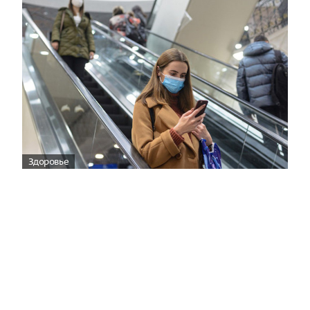
Здоровье
Вирусам вопреки: практическое
руководство по противовирусной
защите
08:00
Поздняя осень — время, когда «мелочи» решают
исход сезона.