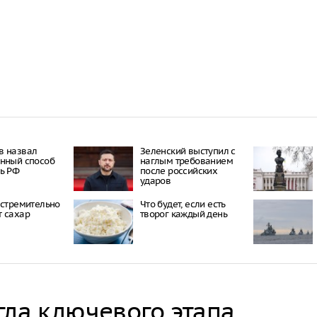
проката сам
Самый досту
России стал
Путин одобр
аэропорта 
Фармацевты
увольнения 
требований
в назвал
Зеленский выступил с
нный способ
наглым требованием
ь РФ
после российских
ударов
 стремительно
Что будет, если есть
 сахар
творог каждый день
гла ключевого этапа