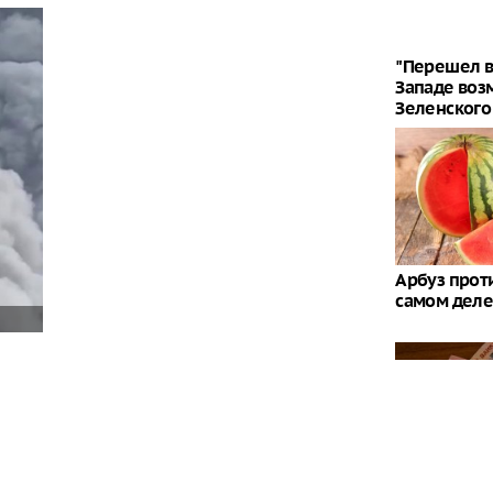
"Перешел в
Западе воз
Зеленского
Арбуз проти
самом деле
сти произошел пожар в результате атаки, все
остью