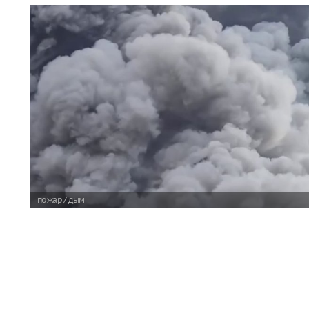
пожар / дым
На складском объекте Wildberries Владимирской обла
работники были выведены в безопасное место.
Читать полн