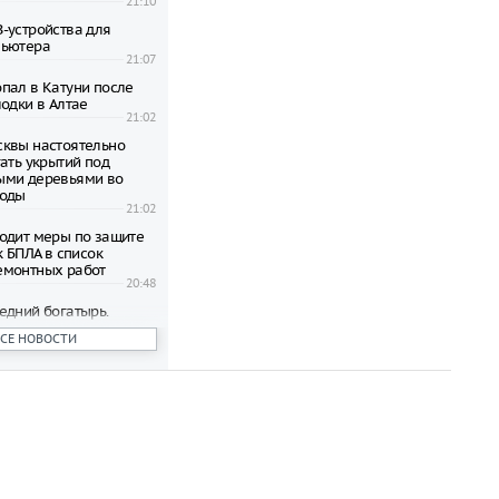
21:10
-устройства для
пьютера
21:07
пал в Катуни после
одки в Алтае
21:02
квы настоятельно
ать укрытий под
ыми деревьями во
годы
21:02
одит меры по защите
к БПЛА в список
емонтных работ
20:48
едний богатырь.
рал почти 45
ВСЕ НОВОСТИ
ублей в день
20:42
бъявил о намерении
пецоперацию по
отив России
20:27
 транспорта Москвы
возможность зимнего