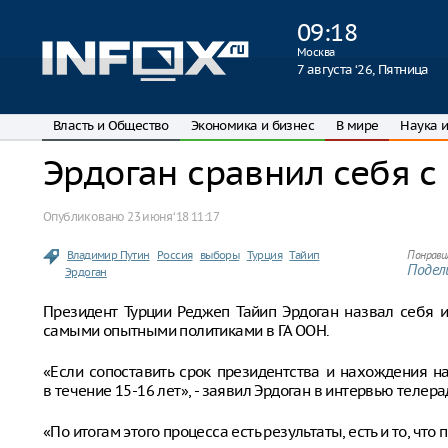
09
:
18
Москва
7 августа ‘26, Пятница
Власть и Общество
Экономика и бизнес
В мире
Наука и
Эрдоган сравнил себя с
Опубликовано
23 июня ‘18 11:17
Владимир Путин
Россия
выборы
Турция
Тайип
Понрави
Подели
Эрдоган
Президент Турции Реджеп Тайип Эрдоган назвал себя и
самыми опытными политиками в ГА ООН.
«Если сопоставить срок президентства и нахождения на 
в течение 15-16 лет», - заявил Эрдоган в интервью телер
«По итогам этого процесса есть результаты, есть и то, что