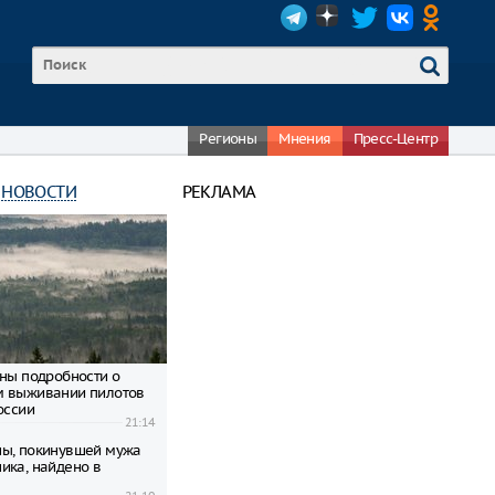
Регионы
Мнения
Пресс-Центр
 НОВОСТИ
РЕКЛАМА
тны подробности о
м выживании пилотов
оссии
21:14
ы, покинувшей мужа
ика, найдено в