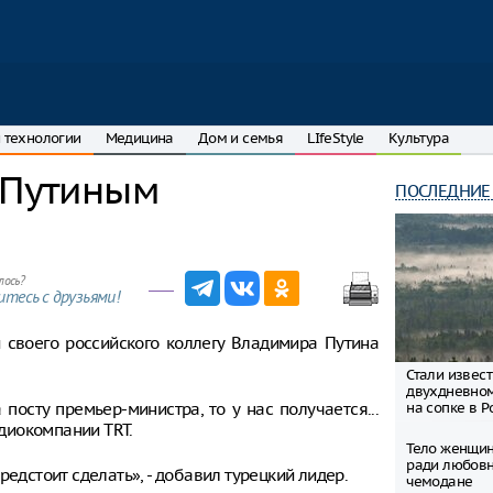
 технологии
Медицина
Дом и семья
LIfeStyle
Культура
 Путиным
ПОСЛЕДНИЕ
лось?
тесь с друзьями!
 своего российского коллегу Владимира Путина
Стали извес
двухдневно
посту премьер-министра, то у нас получается...
на сопке в Р
адиокомпании TRT.
Тело женщин
ради любовн
 предстоит сделать», - добавил турецкий лидер.
чемодане