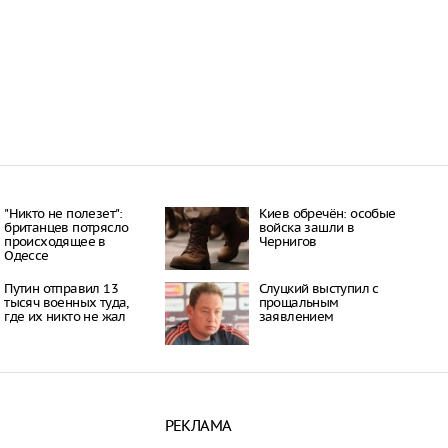
окатов
20:23
пный «Москвич» в
 рекордно дешевле
20:15
ил приватизацию
Шереметьево
19:35
 Крыма под угрозой
из-за новых
 Минздрава
19:28
"Никто не полезет":
Киев обречён: особые
британцев потрясло
войска зашли в
происходящее в
Чернигов
Одессе
Путин отправил 13
Слуцкий выступил с
тысяч военных туда,
прощальным
где их никто не жал
заявлением
РЕКЛАМА