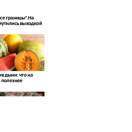
се границы". На
мутились выходкой
в дыни: что на
 полезнее