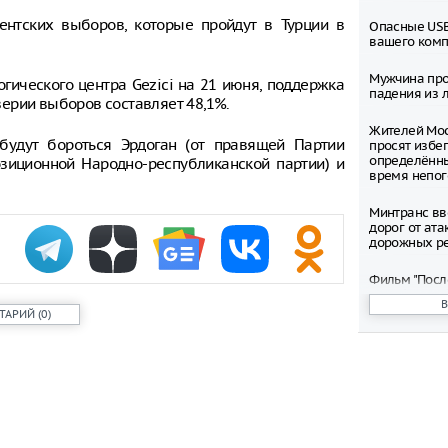
ентских выборов, которые пройдут в Турции в
Опасные USB
вашего ком
Мужчина про
гического центра Gezici на 21 июня, поддержка
падения из л
ерии выборов составляет 48,1%.
Жителей Мос
будут бороться Эрдоган (от правящей Партии
просят избег
определённ
озиционной Народно-республиканской партии) и
время непо
Минтранс вв
дорог от ата
дорожных р
Фильм "Посл
Колобок" соб
миллионов р
ТАРИЙ
(
0
)
премьеры
Зеленский о
запустить с
санкциям пр
Департамент
рассмотрел 