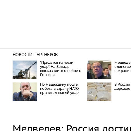
НОВОСТИ ПАРТНЕРОВ
"Придется нанести
Медведе
удар". На Западе
единстве
высказались о войне с
сохранит
Россией
По Надеждину после
В России
побега в страну НАТО
дорожает
прилетел новый удар
Медведев: Россия дости