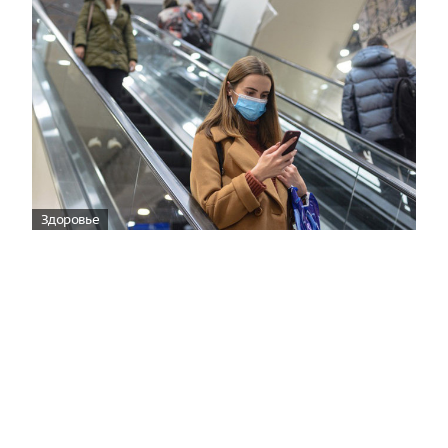
Здоровье
Вирусам вопреки: практическое
руководство по противовирусной
защите
08:00
Поздняя осень — время, когда «мелочи» решают
исход сезона.