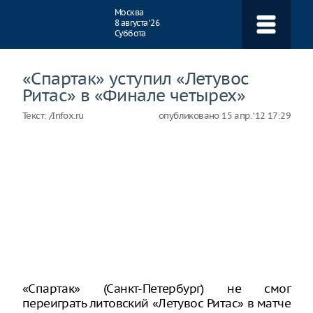
Навигация
Москва
8 августа ‘26
Суббота
«Спартак» уступил «Летувос
Ритас» в «Финале четырех»
Текст:
/Infox.ru
опубликовано
15 апр. ‘12 17:29
«Спартак» (Санкт-Петербург) не смог
переиграть литовский «Летувос Ритас» в матче