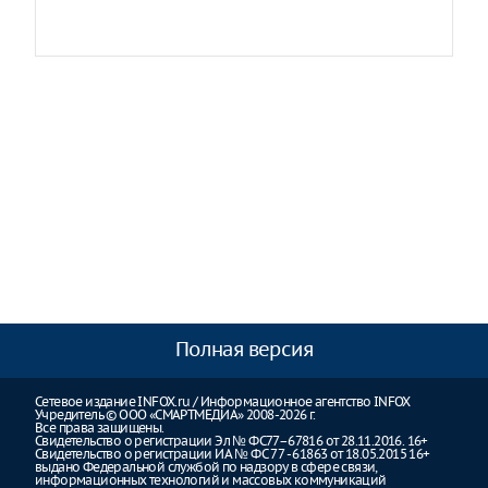
Полная версия
Сетевое издание INFOX.ru / Информационное агентство INFOX
Учредитель © ООО «СМАРТМЕДИА» 2008-2026 г.
Все права защищены.
Свидетельство о регистрации Эл № ФС77–67816 от 28.11.2016. 16+
Свидетельство о регистрации ИА № ФС 77 - 61863 от 18.05.2015 16+
выдано Федеральной службой по надзору в сфере связи,
информационных технологий и массовых коммуникаций