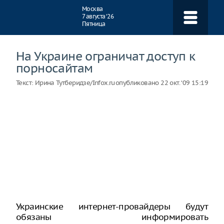
Навигация
Москва
7 августа ‘26
Пятница
На Украине ограничат доступ к
порносайтам
Текст:
Ирина Тутберидзе/Infox.ru
опубликовано
22 окт. ‘09 15:19
Украинские интернет-провайдеры будут
обязаны информировать