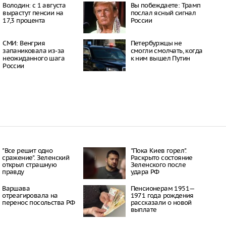
Володин: с 1 августа
Вы побеждаете: Трамп
17:39
вырастут пенсии на
послал ясный сигнал
17,3 процента
России
ье у женщины,
и спасении сына,
е детей
СМИ: Венгрия
Петербуржцы не
17:31
запаниковала из-за
смогли смолчать, когда
личество новых
неожиданного шага
к ним вышел Путин
ньшилось более чем
России
17:26
и сообщили, что
делала предложений о
нии дипломатических
17:22
"Все решит одно
"Пока Киев горел".
сражение". Зеленский
Раскрыто состояние
открыл страшную
Зеленского после
правду
удара РФ
Варшава
Пенсионерам 1951—
отреагировала на
1971 года рождения
перенос посольства РФ
рассказали о новой
выплате