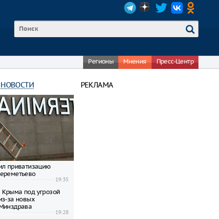
Регионы
Мнения
Пресс-Центр
 НОВОСТИ
РЕКЛАМА
ил приватизацию
Шереметьево
19:35
 Крыма под угрозой
из-за новых
 Минздрава
19:28