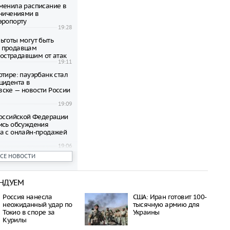
менила расписание в
аничениями в
эропорту
19:28
ьготы могут быть
 продавцам
 пострадавшим от атак
19:11
ртире: пауэрбанк стал
цидента в
ске — новости России
19:09
Российской Федерации
ись обсуждения
а с онлайн-продажей
19:06
ВСЕ НОВОСТИ
редложили увеличить
аказания за
тво у участников СВО
19:03
НДУЕМ
еличила экспорт зерна
Россия нанесла
США: Иран готовит 100-
неожиданный удар по
тысячную армию для
19:00
Токио в споре за
Украины
оизошел инцидент на
Курилы
 в развлекательном