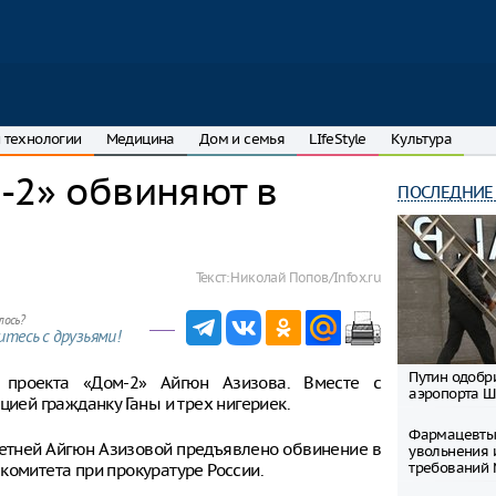
 технологии
Медицина
Дом и семья
LIfeStyle
Культура
-2» обвиняют в
ПОСЛЕДНИЕ
Текст:
Николай Попов/Infox.ru
лось?
тесь с друзьями!
Путин одобр
 проекта «Дом-2» Айгюн Азизова. Вместе с
аэропорта 
цией гражданку Ганы и трех нигериек.
Фармацевты
летней Айгюн Азизовой предъявлено обвинение в
увольнения 
требований
комитета при прокуратуре России.