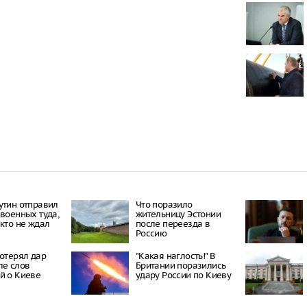
парке
В Подмосков
погибшей пр
осталось тро
В Москве ко
квартир уме
на 30%
В МИД Росси
Украина не 
восстановле
связей
утин отправил
Что поразило
 военных туда,
жительницу Эстонии
икто не ждал
после переезда в
Россию
потерял дар
"Какая наглость!" В
ле слов
Британии поразились
й о Киеве
удару России по Киеву