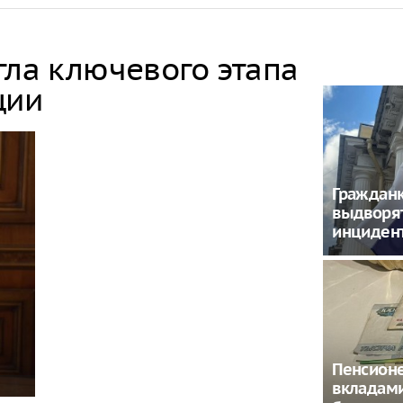
гла ключевого этапа
ции
Гражданк
выдворят
инцидент
Пенсион
вкладам