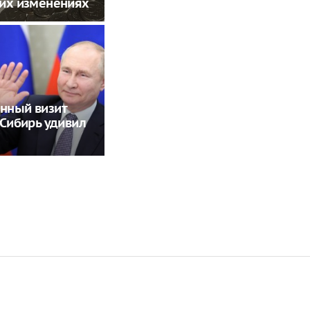
ких изменениях
нный визит
 Сибирь удивил
Россиянам рассказали,
Кому, по словам
когда придут пенсии в
священника, может
августе 2026 года
быть закрыт путь в рай