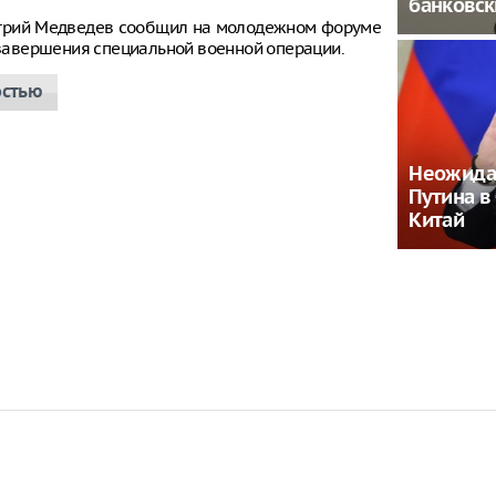
банковс
итрий Медведев сообщил на молодежном форуме
е завершения специальной военной операции.
остью
Неожида
Путина в
Китай
енсионеров
Что важно сделать в
тдыхать в
день рождения
ях бесплатно
умершего: ответ