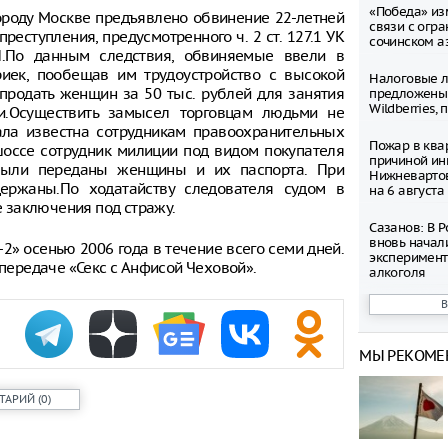
«Победа» из
ороду Москве предъявлено обвинение 22-летней
связи с огр
еступления, предусмотренного ч. 2 ст. 127.1 УК
сочинском а
П.По данным следствия, обвиняемые ввели в
риек, пообещав им трудоустройство с высокой
Налоговые л
 продать женщин за 50 тыс. рублей для занятия
предложены
Wildberries,
и.Осуществить замысел торговцам людьми не
ала известна сотрудникам правоохранительных
Пожар в ква
шоссе сотрудник милиции под видом покупателя
причиной ин
были переданы женщины и их паспорта. При
Нижневартов
ржаны.По ходатайству следователя судом в
на 6 августа
 заключения под стражу.
Сазанов: В 
вновь начал
2» осенью 2006 года в течение всего семи дней.
эксперимент
 передаче «Секс с Анфисой Чеховой».
алкоголя
В Госдуме п
уголовные н
вымогательс
МЫ РЕКОМЕ
Башкирия ув
на 70%
ТАРИЙ
(
0
)
В Тюмени пр
аттракционе