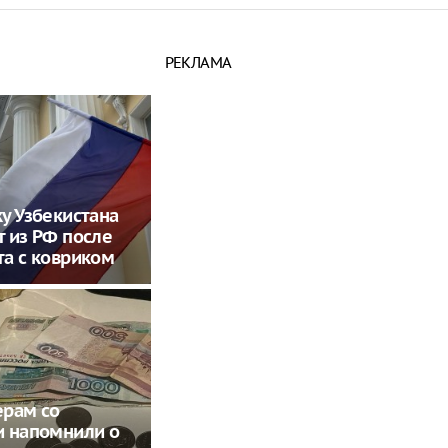
РЕКЛАМА
у Узбекистана
 из РФ после
а с ковриком
ерам со
и напомнили о