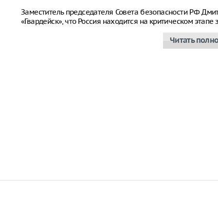
Заместитель председателя Совета безопасности РФ Дм
«Гвардейск», что Россия находится на критическом этап
Читать полн
НОВОСТИ ПАРТНЕРОВ
Пенсионерам повысят
Кто из п
выплаты с 1 октября:
сможет о
кому ждать прибавку
санатори