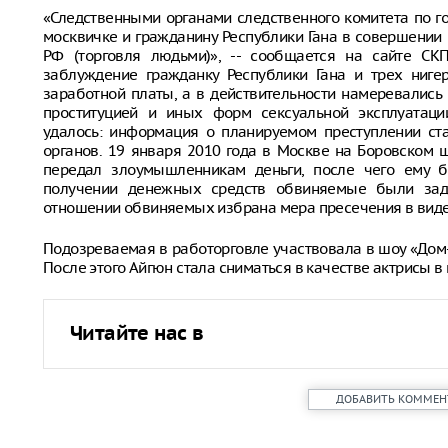
«Следственными органами следственного комитета по г
москвичке и гражданину Республики Гана в совершении пр
РФ (торговля людьми)», -- сообщается на сайте СК
заблуждение гражданку Республики Гана и трех ниге
заработной платы, а в действительности намеревались
проституцией и иных форм сексуальной эксплуатаци
удалось: информация о планируемом преступлении ст
органов. 19 января 2010 года в Москве на Боровском 
передал злоумышленникам деньги, после чего ему 
получении денежных средств обвиняемые были заде
отношении обвиняемых избрана мера пресечения в виде
Подозреваемая в работорговле участвовала в шоу «Дом-
После этого Айгюн стала сниматься в качестве актрисы в
Читайте нас в
ДОБАВИТЬ КОММЕН