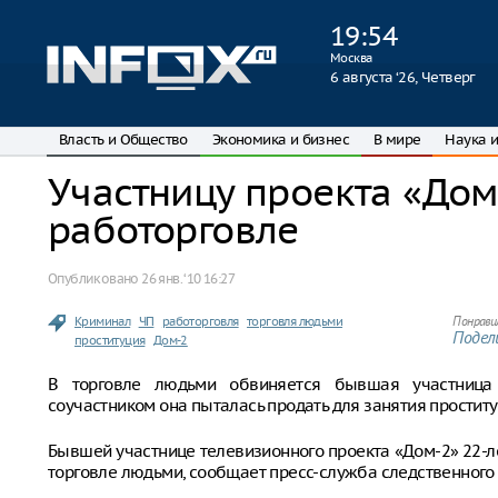
19
:
54
Москва
6 августа ‘26, Четверг
Власть и Общество
Экономика и бизнес
В мире
Наука и
Участницу проекта «Дом
работорговле
Опубликовано
26 янв. ‘10 16:27
Криминал
ЧП
работорговля
торговля людьми
Понрави
Подели
проституция
Дом-2
В торговле людьми обвиняется бывшая участница
соучастником она пыталась продать для занятия проститу
Бывшей участнице телевизионного проекта «Дом-2» 22-
торговле людьми, сообщает пресс-служба следственного 