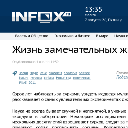
13
:
35
Москва
7 августа ‘26, Пятница
Власть и Общество
Экономика и бизнес
В мире
Наука и
Жизнь замечательных 
Опубликовано
4 янв. ‘11 11:59
Звери
Наука
секс
экология
зоология
Science
Понрави
Подели
Nature
лягушка
собака
Новый год
потепление
PNAS
2011
Сорок лет наблюдать за сурками, увидеть медведя-мулата
рассказывает о самых увлекательных экспериментах с ж
Наука не всегда бывает скучной и непонятной, а ученые –
«колдует» в лаборатории. Некоторые исследовател
нескольких десятилетий взвешивают сурков, следят за 
приучают собак пропалывать сорняки. Корреспон