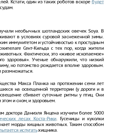
ей. Кстати, один из таких роботов вскоре
будет
судам.
изучали необычных шотландских овечек Soya. В
ыживают в условиях суровой заснеженной зимы.
епким иммунитетом и устойчивостью к простудным
хипелаге Сент-Кильда с тех пор, когда жители
животных. Фактически, это «живое ископаемое»
о здоровья». Ученые обнаружили, что низкий
зиму, но потомство рождается вполне здоровым.
м размножаться.
Общества Макса Планка на протяжении семи лет
шихся на освещенной территории (у дороги и в
 освещение сбивает суточные ритмы у птиц. Они
 этом и сном, и здоровьем.
ом доктора Даниэля Янцена изучили более 5000
ических лесах Коста-Рики
. Гусеницы и куколки
инает морды хищных животных. Таким способом
пытается испугать
хищника.