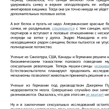
удерживать самку и вернее оплодотворить ее: избра
имитировав хищника. Тогда она уж точно никуда не уйдет 
дополнительных половых актов.
А вот белок и пугать не надо. Американские красные 
самки, не раздумывая,
спариваются
с тем самцом, кот
партнеров и вступают в половые отношениями с неско
очереди на ветке у дупла. Эндрю Макадама и его к
находящимися рядом самцами, белки пытаются не упуст
полноценное потомство.
Ученые из Сингапура, США, Канады и Германии решили 
биохимическими тонкостями полового поведения м
сексуальная революция. Теперь мушки-самцы
ухажив
Естествоиспытатели планируют продолжить исследов
механизмы позволяют животным принимать решение и «
Ученые из Германии под руководством Джереми Пул
недоразвитости мозга. Совершенно случайно они заме
размножаются. Оказалось, что для этого им
не хватает
не
Ну и в заключение сексуальных исследований остаетс