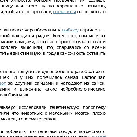
нницу для этого нужно хорошенько напугать,
и, чтобы ее не прогнали,
согласится
на несколько
белки вовсе неразборчивы к
выбору
партнера —
орый находится рядом. Более того, они меняют
лькими самцами, которые порою ожидают своей
оллеги выяснили, что, спариваясь со всеми
ить единственную в году возможность оставить
немного пошутить и одновременно разобраться с
ушек. И у них получилась самая настоящая
ают
за другими самцами и нападают на самок.
ания и выяснить, какие нейробиологические
влюбляться».
ьверс исследовали генетическую подоплеку
тили, что животные с маленьким мозгом плохо
 мозгов, а сперматозоидов.
я добавить, что генетики создали потомство с