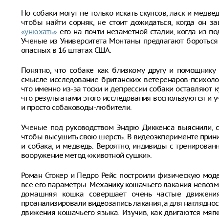
Но собаки могут не только искать скунсов, ласк и медве
чтобы найти сорняк, не стоит дожидаться, когда он з
«унюхать»
его на почти незаметной стадии, когда из-по
Ученые из Университета Монтаны предлагают бороться 
опасных в 16 штатах США.
Понятно, что собаке как близкому другу и помощнику
смысле исследование британских ветеренаров-психоло
что именно из-за тоски и депрессии собаки оставляют 
что результатами этого исследования воспользуются и у
и просто собаководы-любители.
Ученые под руководством Эндрю Диккенса выяснили, 
чтобы высушить свою шерсть. В видеоэкперименте прини
и собака, и медведь. Вероятно, индивиды с тренирова
вооружение метод «животной сушки».
Роман Стокер и Педро Рейс построили физическую мод
все его параметры. Механику кошачьего лакания невозм
домашняя кошка совершает очень частые движени
проанализировали видеозапись лакания, а для наглядно
движения кошачьего языка. Изучив, как двигаются мягк