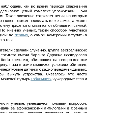
 наблюдали, как во время периода спаривания
проделывают целый комплекс упражнений – они
ом. Такое движение сотрясает ветки, на которых
 оппонент может проделать то же самое, а может
то ему придется отказаться от обладания самкой,
 По мнению ученых, таким способом участники
ей: во-
первых
, о самом намерении вступить в
го тела.
татели сделали случайно. Группа австралийских
верситета имени Чарльза Дарвина исследовала
toria caerulea), обитающих на северо-востоке
орегуляции в изменяющихся условиях обитания,
мпературные датчики с радиопередачей данных.
ы вынуть устройства. Оказалось, что часто
й мочевой пузырь
«обнимает»
чужеродные тела и
чили ученые, увлекшиеся половым вопросом.
юдали за африканскими антилопами в брачный
али хитрость, которая позволяет им дольше