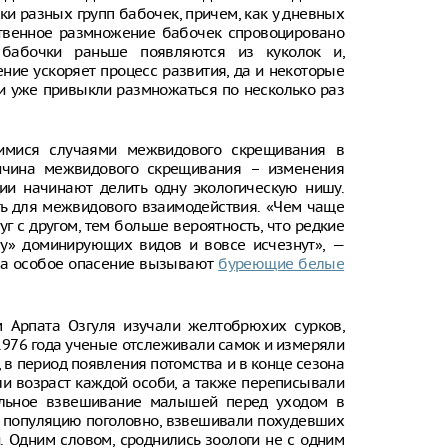
и разных групп бабочек, причем, как у дневных
Новороссий
ственное размножение бабочек спровоцировано
недоступнос
из перечня 
 бабочки раньше появляются из куколок и,
ние ускоряет процесс развития, да и некоторые
Раскрыты ис
ни уже привыкли размножаться по несколько раз
Wildberries 
использова
шимися случаями межвидового скрещивания в
В Оренбурге
состоянии а
ричина межвидового скрещивания – изменения
опьянения, у
ии начинают делить одну экологическую нишу.
получила тр
ть для межвидового взаимодействия. «Чем чаще
г с другом, тем больше вероятность, что редкие
» доминирующих видов и вовсе исчезнут», —
ка особое опасение вызывают
буреющие белые
м Арпата Озгуля изучали желтобрюхих сурков,
 1976 года ученые отслеживали самок и измеряли
, в период появления потомства и в конце сезона
ли возраст каждой особи, а также переписывали
ольное взвешивание малышей перед уходом в
и популяцию поголовно, взвешивали похудевших
. Одним словом, сроднились зоологи не с одним