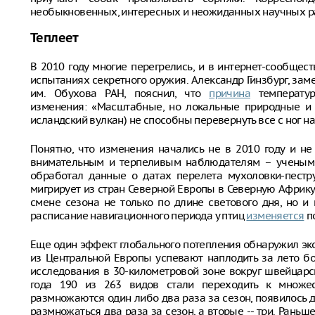
необыкновенных, интересных и неожиданных научных раб
Теплеет
В 2010 году многие перегрелись, и в интернет-сообщес
испытаниях секретного оружия. Александр Гинзбург, за
им. Обухова РАН, пояснил, что
причина
температур
изменения: «Масштабные, но локальные природные и 
исландский вулкан) не способны перевернуть все с ног на
Понятно, что изменения начались не в 2010 году и н
внимательным и терпеливым наблюдателям – ученым-е
обработал данные о датах перелета мухоловки-пестру
мигрирует из стран Северной Европы в Северную Африку
смене сезона не только по длине светового дня, но и
расписание навигационного периода у птиц
изменяется
п
Еще один эффект глобального потепления обнаружил эко
из Центральной Европы успевают наплодить за лето б
исследования в 30-километровой зоне вокруг швейцарск
года 190 из 263 видов стали переходить к множес
размножаются один либо два раза за сезон, появилось д
размножаться два раза за сезон, а вторые -- три. Раньш