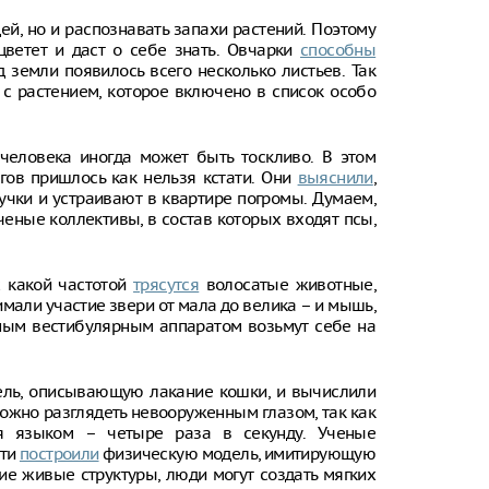
дей, но и распознавать запахи растений. Поэтому
ацветет и даст о себе знать. Овчарки
способны
д земли появилось всего несколько листьев. Так
с растением, которое включено в список особо
 человека иногда может быть тоскливо. В этом
гов пришлось как нельзя кстати. Они
выяснили
,
кучки и устраивают в квартире погромы. Думаем,
ченые коллективы, в состав которых входят псы,
с какой частотой
трясутся
волосатые животные,
мали участие звери от мала до велика – и мышь,
нным вестибулярным аппаратом возьмут себе на
ель, описывающую лакание кошки, и вычислили
ожно разглядеть невооруженным глазом, так как
я языком – четыре раза в секунду. Ученые
сти
построили
физическую модель, имитирующую
ие живые структуры, люди могут создать мягких