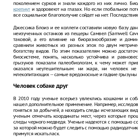
поколением сурков и знали каждого из них лично. Би
крепнут
и здоровеют на глазах. Но если глобальное пот
все социальное благополучие сойдет на нет. Последств
Джессика Блоиз и ее коллеги составили новую базу д
неизученных останков из пещеры Самвел (Samwell Cave
таковой, а его влияние на биоразнообразие и домин
сравнили животных из разных эпох по двум метриче
богатству видов. По этим показателям можно достато
биосистеме, понять, насколько устойчива и равнове
грызунов показали палеобиологам, к чему может при
оказался неутешительным: ни жара, ни человек не
млекопитающих -- самые вредоносные и гадкие грызуны
Человек собаке друг
В 2010 году ученые всерьез увлеклись кошками и с
нашел дополнительное применение. Например, исследов
гоняться за добычей, а находить следы исчезающих вид
ученым отмечать координаты мест, через которые про
следы черного медведя. Ученые надеются с помощью с
за которой можно будет следить с помощью радиодатчик
примутся искать ласк.