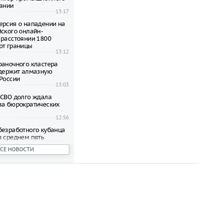
мании
13:17
ерсия о нападении на
йского онлайн-
 расстоянии 1800
от границы
13:12
раночного кластера
ддержит алмазную
 России
13:03
 СВО долго ждала
за бюрократических
12:56
безработного кубанца
в среднем пять
абочих мест
ВСЕ НОВОСТИ
12:29
 ведется поиск
апавшего на
ю девочку
12:28
рчихин выразил своё
мнение о фильме
12:26