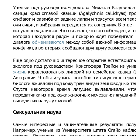
Ученые под руководством доктора Михаэла Кэлдвелла
самцы красноглазой квакши (Agalychnis callidryas) 
сгибают и разгибают задние лапки и трясутся всем тел
они сидят, и вибрация передается их сопернику. В ответ
испуганно удалиться. Это означает, что он побежден, и ч
которая находится рядом и покорно ждет победителя.
диалога
обмениваются
между собой важной информаци
конфликт, а во-вторых, сообщают друг другу размеры свое
Еще одно достаточно интересное открытие естествоиспы
экологов под руководством Кристофера Трейси из уни
жизнь
коралловопалых литорий из семейства квакш (Li
Австралии. Чтобы изучить способности лягушек к терм
биологи вживляли под кожу трем видам земноводных те
Спустя некоторое время лягушек вылавливали, чтоб
передатчики из-под кожи животных исчезали: лягушачи
выводит их наружу с мочой.
Сексуальная наука
Самые интересные и занимательные результаты полу
Например, ученые из Университета штата Огайо набл
период. Оказалось, что самцы антилоп топи придум