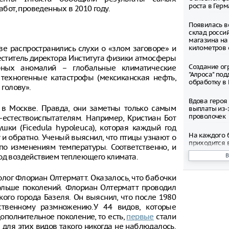
роста в Гер
от, проведенных в 2010 году.
Появилась в
склад росси
магазина на
тве распространились слухи о «злом заговоре» и
километров 
меститель директора Института физики атмосферы
Создание ог
ных аномалий – глобальные климатические
"Алроса" по
техногенные катастрофы (мексиканская нефть,
обработку в
 голову».
Вдова героя
е в Москве. Правда, они заметны только самым
выплаты из-
проволочек
стествоиспытателям. Например, Кристиан Бот
шки (Ficedula hypoleuca), которая каждый год
На каждого 
 и обратно. Ученый выяснил, что птицы узнают о
приходится 
 по изменениям температуры. Соответственно, и
свободных р
од воздействием теплеющего климата.
На Сахалине
лог Флориан Олтерматт. Оказалось, что бабочки
человека, н
десятилетню
ольше поколений. Флориан Олтерматт проводил
ого города Базеля. Он выяснил, что после 1980
Космонавт Ю
твенному размножению.У 44 видов, которые
негативное 
ополнительное поколение, то есть,
первые
стали
«Вызов»
е для этих видов такого никогда не наблюдалось.