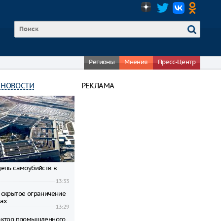
Регионы
Мнения
Пресс-Центр
 НОВОСТИ
РЕКЛАМА
епь самоубийств в
13:33
скрытое ограничение
рах
13:29
актор промышленного