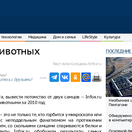
 технологии
Медицина
Дом и семья
LIfeStyle
Культура
животных
ПОСЛЕДНИЕ
Текст:
Алла Солодова /Infox.ru
лось?
тесь с друзьями!
, вывести потомство от двух самцов -- Infox.ru
Необычная ц
ивотными за 2010 год.
Пентагоне
 это не только те, кто горбится у микроскопа или
Обнаружено 
и с неподдельным фанатизмом на протяжении
в компьюте
тем, со сколькими самцами спариваются белки и
денты Infox.ru обобщили результаты самых
Основной ф