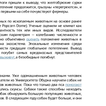
ологи пришли к выводу, что желтобрюхие сурки
епление продолжится, грызуны «перегреются», и
ия первыми на себе почувствуют фермеры.
анных по ископаемым животным на основе ранее
 Popcorn Dome). Ученые оценили не климат как
антность тех или иных видов. Исследователи
ским параметрам — колебанию численности и
чно объективно
оценить
положение животных в
сна экосистема. Эпохальные изменения среди
вести грядущее глобальное потепление. Вывод
 погубят самых вредоносных представителей
выживут
, а безобидные погибнут.
обаками. Уже одомашненным животным человек
атели из Университета Обурна научили собак не
ов животных. Пока что только два пса
помогают
шлись скунсы. Собаки также способны находить
обак обнаружить большую популяцию животных,
ов. В следующем году собак будет больше, и они