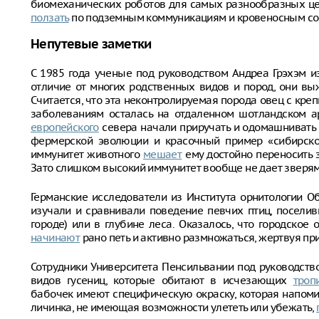
биомеханических роботов для самых разнообразных цел
ползать
по подземным коммуникациям и кровеносным со
Непутевые заметки
С 1985 года ученые под руководством Андреа Грэхэм 
отличие от многих родственных видов и пород, они в
Считается, что эта неконтролируемая порода овец с кр
заболеваниям осталась на отдаленном шотландском ар
европейского
севера начали приручать и одомашнивать 
фермерской эволюции и красочный пример «сибирског
иммунитет животного
мешает
ему достойно переносить 
Зато слишком высокий иммунитет вообще не дает зверя
Германские исследователи из Института орнитологии 
изучали и сравнивали поведение певчих птиц, поселив
городе) или в глубине леса. Оказалось, что городское
начинают
рано петь и активно размножаться, жертвуя при
Сотрудники Университета Пенсильвании под руководств
видов гусениц, которые обитают в исчезающих
троп
бабочек имеют специфическую окраску, которая напом
личинка, не имеющая возможности улететь или убежать,