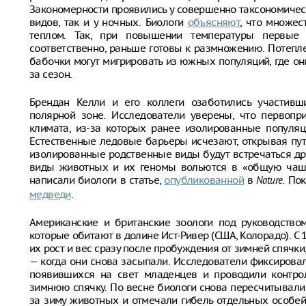
Закономерности проявились у совершенно таксономическ
видов, так и у ночных. Биологи
объясняют
, что множе
теплом. Так, при повышении температуры первые
соответственно, раньше готовы к размножению. Потепле
бабочки могут мигрировать из южных популяций, где о
за сезон.
Брендан Келли и его коллеги озаботились участив
полярной зоне. Исследователи уверены, что первоп
климата, из-за которых ранее изолированные популяц
Естественные ледовые барьеры исчезают, открывая пу
изолированные родственные виды будут встречаться дру
виды животных и их геномы вольются в «общую чашу
написали биологи в статье,
опубликованной
в
. По
Nature
медведи
.
Американские и британские зоологи под руководство
которые обитают в долине Ист-Ривер (США, Колорадо). С
их рост и вес сразу после пробуждения от зимней спячки
— когда они снова засыпали. Исследователи фиксирова
появившихся на свет младенцев и проводили контр
зимнюю спячку. По весне биологи снова пересчитывал
за зиму животных и отмечали гибель отдельных особей